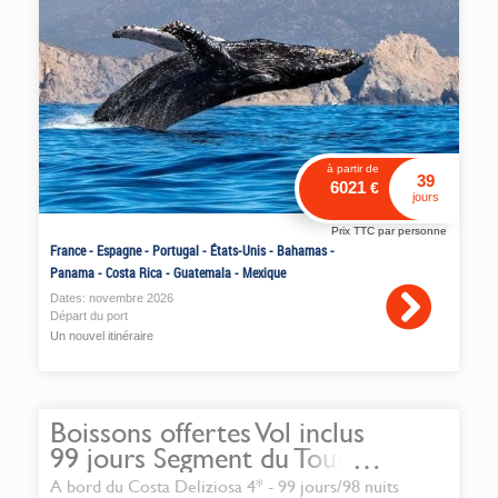
à partir de
39
6021
€
jours
Prix TTC par personne
France
-
Espagne
-
Portugal
-
États-Unis
-
Bahamas
-
Panama
-
Costa Rica
-
Guatemala
-
Mexique
Dates:
novembre
2026
Départ du port
Un nouvel itinéraire
Boissons offertes Vol inclus
99 jours Segment du Tour
du Monde Costa 2027 -
A bord du Costa Deliziosa 4* - 99 jours/98 nuits