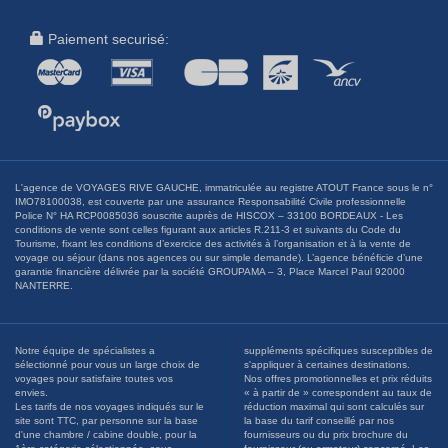
Paiement securisé:
L'agence de VOYAGES RIVE GAUCHE, immatriculée au registre ATOUT France sous le n°
IMO78100038, est couverte par une assurance Responsabilité Civile professionnelle
Police N° HA RCP0085036 souscrite auprès de HISCOX – 33100 BORDEAUX - Les
conditions de vente sont celles figurant aux articles R.211-3 et suivants du Code du
Tourisme, fixant les conditions d’exercice des activités à l’organisation et à la vente de
voyage ou séjour (dans nos agences ou sur simple demande). L’agence bénéficie d’une
garantie financière délivrée par la société GROUPAMA – 3, Place Marcel Paul 92000
NANTERRE.
Notre équipe de spécialistes a
suppléments spécifiques susceptibles de
sélectionné pour vous un large choix de
s'appliquer à certaines destinations.
voyages pour satisfaire toutes vos
Nos offres promotionnelles et prix réduits
envies.
« à partir de » correspondent au taux de
Les tarifs de nos voyages indiqués sur le
réduction maximal qui sont calculés sur
site sont TTC, par personne sur la base
la base du tarif conseillé par nos
d'une chambre / cabine double, pour la
fournisseurs ou du prix brochure du