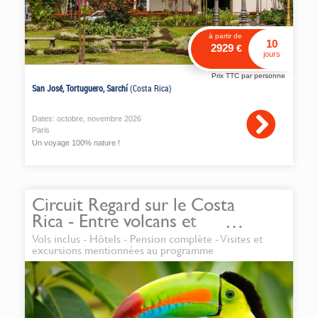
à partir de
10
2929
€
jours
Prix TTC par personne
San José, Tortuguero, Sarchí
(Costa Rica)
Dates:
octobre
,
novembre
2026
Paris
Un voyage 100% nature !
Circuit Regard sur le Costa
Rica - Entre volcans et
cascades
Vols inclus - Hôtels - Pension complète - Visites et
excursions mentionnées au programme