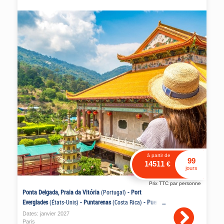
jusqu’à 2 000 € de crédit à
bord OFFERTS**
à partir de
99
14511
€
jours
Prix TTC par personne
Ponta Delgada, Praia da Vitória
(Portugal)
-
Port
Everglades
(États-Unis)
-
Puntarenas
(Costa Rica)
-
Puerto
Vallarta
(Mexique)
-
Tokyo, Nagasaki
(Japon)
-
Sydney
Dates:
janvier
2027
(Australie)
Paris