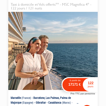
Taxi à domicile et Vols offerts** - MSC Magnifica 4* -
122 jours / 121 nuits
à partir de
122
17171
€
jours
Prix TTC par personne
Marseille
(France)
-
Barcelone, Las Palmas, Palma de
Majorque
(Espagne)
-
Gibraltar
-
Casablanca
(Maroc)
-