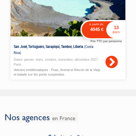
à partir de
13
4045
€
jours
Prix TTC par personne
San José, Tortuguero, Sarapiquí, Tambor, Liberia
(Costa
Rica)
Dates:
janvier
,
mars
,
octobre
,
novembre
,
décembre
2027
Paris
Volcans emblématiques : Poas, Arenal et Rincón de la Vieja
et balade sur les ponts suspendus.
Données en cours de chargement, veuillez patienter.
Nos agences
en France