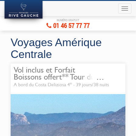
NUMÉRO GRATUIT
01 46 57 77 77
Voyages Amérique
Centrale
Vol inclus et Forfait
Boissons offert** Tour du
Monde Segment exclusif 39
A bord du Costa Deliziosa 4* - 39 jours/38 nuits
jours : Europe et Amérique
du Nord