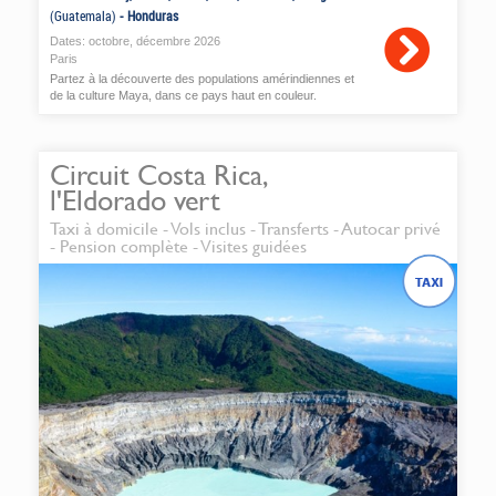
(Guatemala)
-
Honduras
Dates:
octobre
,
décembre
2026
Paris
Partez à la découverte des populations amérindiennes et
de la culture Maya, dans ce pays haut en couleur.
Circuit Costa Rica,
l'Eldorado vert
Taxi à domicile - Vols inclus - Transferts - Autocar privé
- Pension complète - Visites guidées