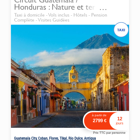
Honduras : Nature et terre
Maya
Taxi à domicile - Vols inclus - Hôtels - Pension
Complète - Visites Guidées
à partir de
12
2799
€
jours
Prix TTC par personne
Guatemala City, Coban, Flores, Tikal, Rio Dulce, Antigua