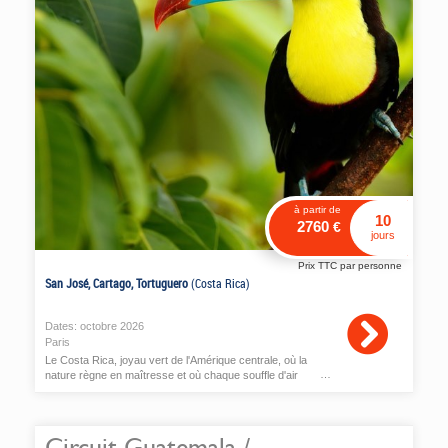
à partir de
10
2760
€
jours
Prix TTC par personne
San José, Cartago, Tortuguero
(Costa Rica)
Dates:
octobre
2026
Paris
Le Costa Rica, joyau vert de l'Amérique centrale, où la
nature règne en maîtresse et où chaque souffle d'air
semble chargé de vie...
Circuit Guatemala /