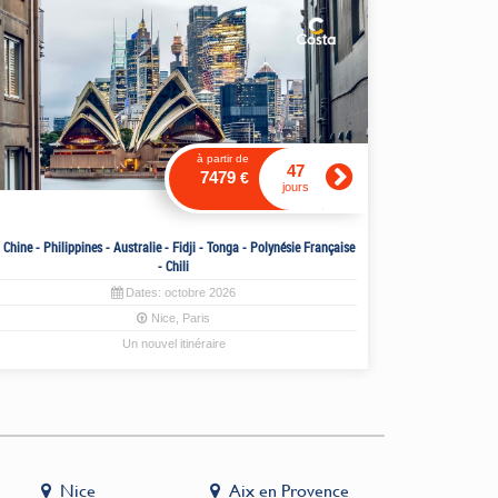
à partir de
47
7479
€
jours
Chine - Philippines - Australie - Fidji - Tonga - Polynésie Française
- Chili
Dates:
octobre
2026
Nice
,
Paris
Un nouvel itinéraire
Nice
Aix en Provence
Fontai