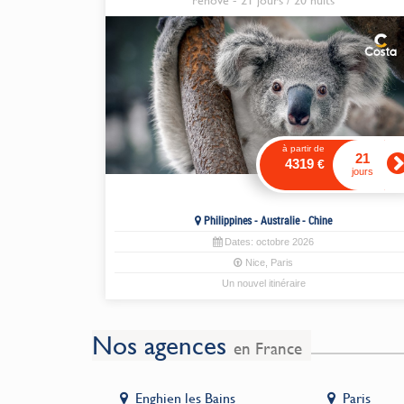
rénové - 21 jours / 20 nuits
à partir de
21
4319
€
jours
Philippines - Australie - Chine
Dates:
octobre
2026
Nice
,
Paris
Un nouvel itinéraire
Nos agences
en France
miens
Enghien les Bains
Paris