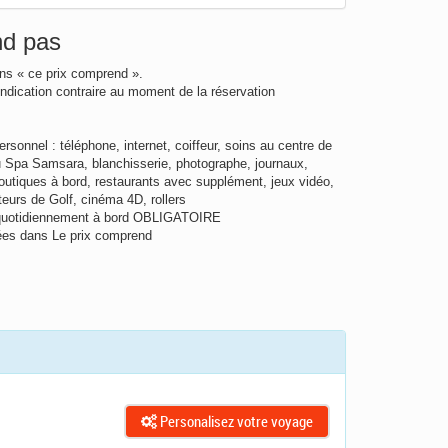
nd pas
ns « ce prix comprend ».
ndication contraire au moment de la réservation
rsonnel : téléphone, internet, coiffeur, soins au centre de
u Spa Samsara, blanchisserie, photographe, journaux,
outiques à bord, restaurants avec supplément, jeux vidéo,
eurs de Golf, cinéma 4D, rollers
vé quotidiennement à bord OBLIGATOIRE
ées dans Le prix comprend
Personalisez votre voyage