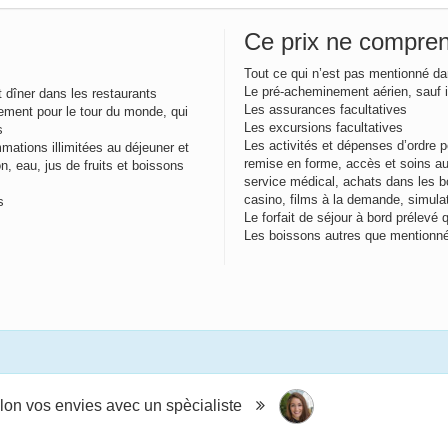
Ce prix ne compre
Tout ce qui n’est pas mentionné da
Le pré-acheminement aérien, sauf i
t dîner dans les restaurants
Les assurances facultatives
ement pour le tour du monde, qui
Les excursions facultatives
es
Les activités et dépenses d’ordre pe
ions illimitées au déjeuner et
remise en forme, accès et soins a
n, eau, jus de fruits et boissons
service médical, achats dans les b
casino, films à la demande, simulat
s
Le forfait de séjour à bord préle
Les boissons autres que mentionn
lon vos envies avec un spècialiste