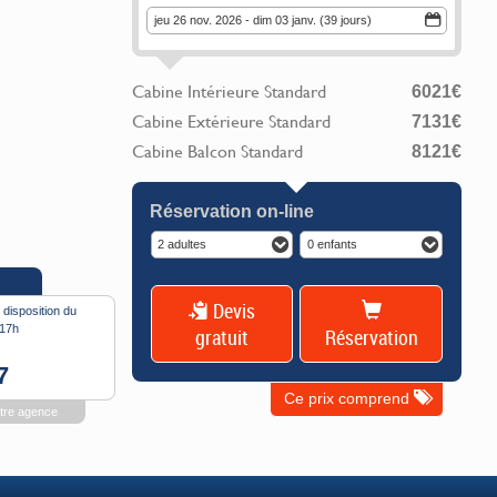
jeu 26 nov. 2026 - dim 03 janv. (39 jours)
Cabine Intérieure Standard
6021
€
Cabine Extérieure Standard
7131
€
Cabine Balcon Standard
8121
€
Réservation on-line
2 adultes
0 enfants
Devis
 disposition du
-17h
gratuit
Réservation
7
Ce prix comprend
otre agence