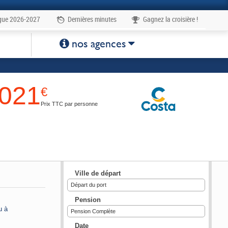
gue 2026-2027
Dernières minutes
Gagnez la croisière !
 à la carte
1
nos agences
021
€
Prix TTC par personne
Ville de départ
Départ du port
Pension
u à
Pension Complète
Date