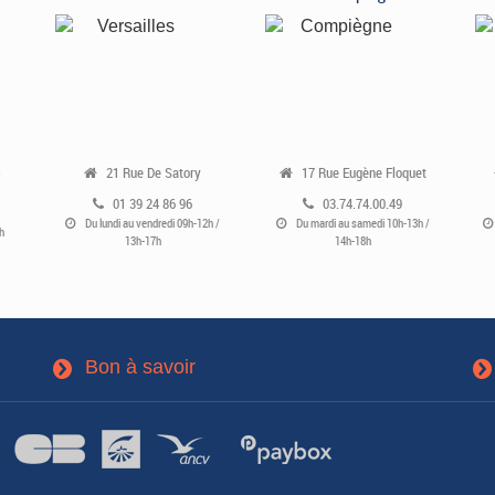
s
21 Rue De Satory
17 Rue Eugène Floquet
01 39 24 86 96
03.74.74.00.49
Du lundi au vendredi 09h-12h /
Du mardi au samedi 10h-13h /
h
13h-17h
14h-18h
Bon à savoir
3
3