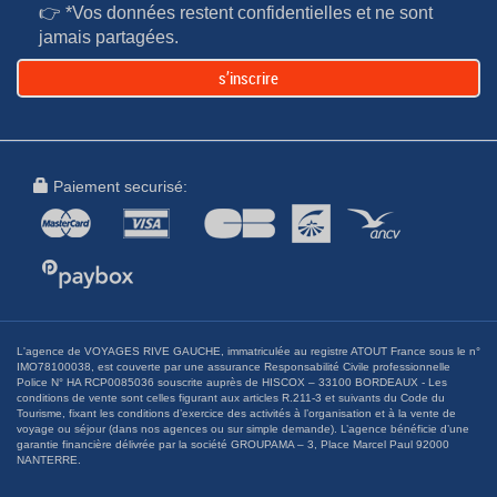
👉 *Vos données restent confidentielles et ne sont
jamais partagées.
s’inscrire
Paiement securisé:
L'agence de VOYAGES RIVE GAUCHE, immatriculée au registre ATOUT France sous le n°
IMO78100038, est couverte par une assurance Responsabilité Civile professionnelle
Police N° HA RCP0085036 souscrite auprès de HISCOX – 33100 BORDEAUX - Les
conditions de vente sont celles figurant aux articles R.211-3 et suivants du Code du
Tourisme, fixant les conditions d’exercice des activités à l’organisation et à la vente de
voyage ou séjour (dans nos agences ou sur simple demande). L’agence bénéficie d’une
garantie financière délivrée par la société GROUPAMA – 3, Place Marcel Paul 92000
NANTERRE.