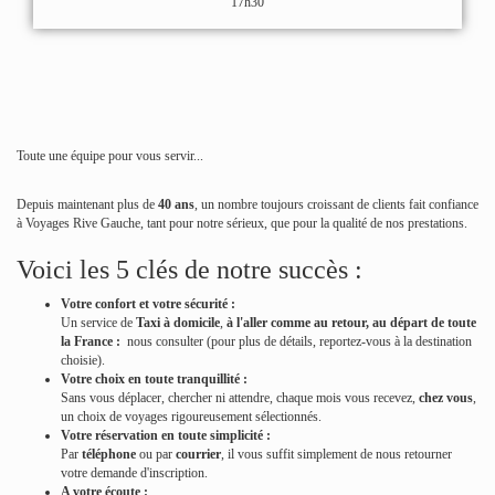
17h30
Toute une équipe pour vous servir...
Depuis maintenant plus de
40
ans
, un nombre toujours croissant de clients fait confiance
à Voyages Rive Gauche, tant pour notre sérieux, que pour la qualité de nos prestations.
Voici les 5 clés de notre succès :
Votre
confort
et votre
sécurité
:
Un service de
Taxi à domicile
,
à l'aller comme au retour, au départ de toute
la France :
nous consulter (pour plus de détails, reportez-vous à la destination
choisie).
Votre choix en toute
tranquillité
:
Sans vous déplacer, chercher ni attendre, chaque mois vous recevez,
chez vous
,
un choix de voyages rigoureusement sélectionnés.
Votre réservation en toute
simplicité
:
Par
téléphone
ou par
courrier
, il vous suffit simplement de nous retourner
votre demande d'inscription.
A
votre écoute
: