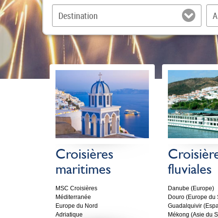
3
Destination
A
Croisières
Croisièr
maritimes
fluviales
MSC Croisières
Danube (Europe)
Méditerranée
Douro (Europe du 
Europe du Nord
Guadalquivir (Esp
Adriatique
Mékong (Asie du S