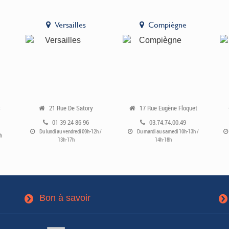
Versailles
Compiègne
s
21 Rue De Satory
17 Rue Eugène Floquet
01 39 24 86 96
03.74.74.00.49
Du lundi au vendredi 09h-12h /
Du mardi au samedi 10h-13h /
h
13h-17h
14h-18h
Bon à savoir
3
3