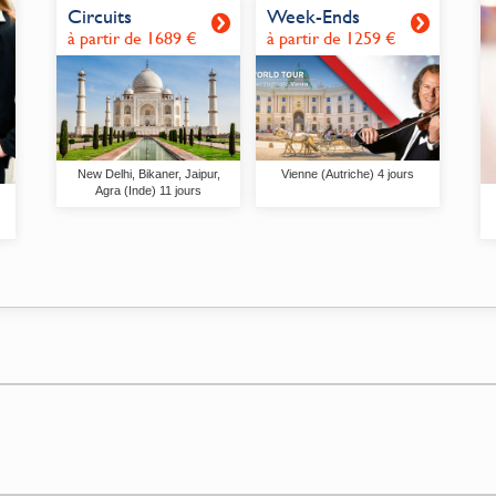
Circuits
Week-Ends
Royaume-Uni
à partir de 1689 €
à partir de 1259 €
Serbie
Slovaquie
Slovénie
Suède
Suisse
Turquie
Vatican / (Saint
New Delhi, Bikaner, Jaipur,
Vienne (Autriche) 4 jours
Agra (Inde) 11 jours