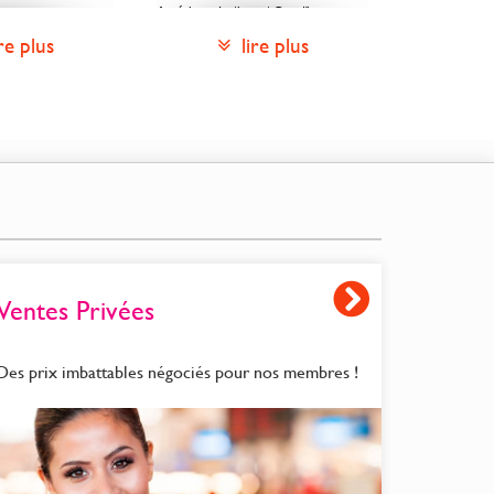
Amérique Latine et Caraïbes
Antarctique
Asie
Curaçao
Europe
Océanie
Polynésie
Ventes Privées
Des prix imbattables négociés pour nos membres !
èque