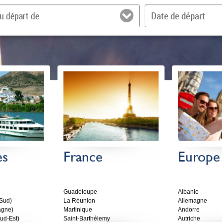
3
Date de départ
u départ de
es
France
Europe
Guadeloupe
Albanie
Sud)
La Réunion
Allemagne
agne)
Martinique
Andorre
ud-Est)
Saint-Barthélemy
Autriche