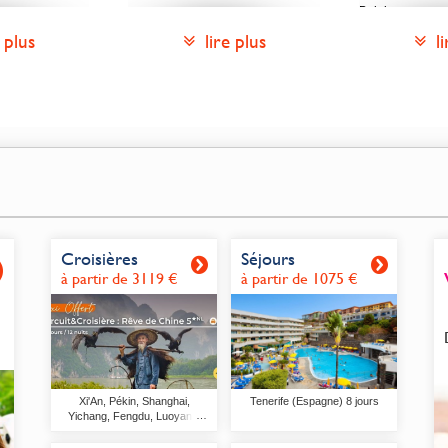
Belgique
rale)
Bulgarie
Croatie
gro
Danemark
Espagne
Estonie
France
Gibraltar
Grèce
Hongrie
Irlande
Islande
Italie
Lettonie
Croisières
Séjours
Lituanie
à partir de 3119 €
à partir de 1075 €
Luxembourg
Malte
Monaco
Monténégro
Norvège
Pays-Bas
Pologne
Xi'An, Pékin, Shanghai,
Tenerife (Espagne) 8 jours
Portugal
Yichang, Fengdu, Luoyang,
République Tch
Chongqing (Chine) 15 jours
Roumanie