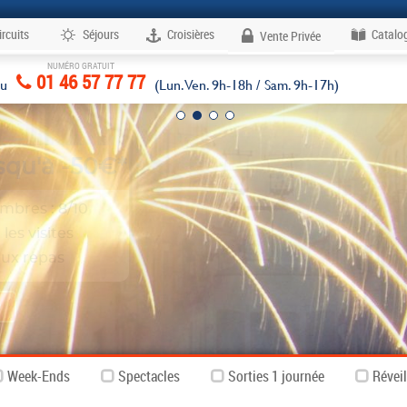
ircuits
Séjours
Croisières
Catalo
Vente Privée
NUMÉRO GRATUIT
Voyages
01 46 57 77 77
au
(Lun. Ven. 9h-18h / Sam. 9h-17h)
Week-Ends
Spectacles
Sorties 1 journée
Réveil