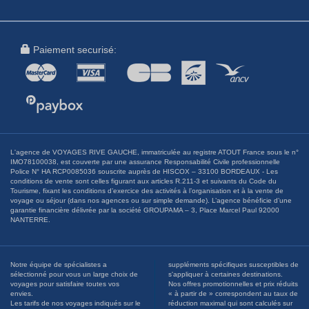
Paiement securisé:
L'agence de VOYAGES RIVE GAUCHE, immatriculée au registre ATOUT France sous le n°
IMO78100038, est couverte par une assurance Responsabilité Civile professionnelle
Police N° HA RCP0085036 souscrite auprès de HISCOX – 33100 BORDEAUX - Les
conditions de vente sont celles figurant aux articles R.211-3 et suivants du Code du
Tourisme, fixant les conditions d’exercice des activités à l’organisation et à la vente de
voyage ou séjour (dans nos agences ou sur simple demande). L’agence bénéficie d’une
garantie financière délivrée par la société GROUPAMA – 3, Place Marcel Paul 92000
NANTERRE.
Notre équipe de spécialistes a
suppléments spécifiques susceptibles de
sélectionné pour vous un large choix de
s'appliquer à certaines destinations.
voyages pour satisfaire toutes vos
Nos offres promotionnelles et prix réduits
envies.
« à partir de » correspondent au taux de
Les tarifs de nos voyages indiqués sur le
réduction maximal qui sont calculés sur