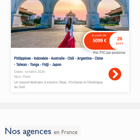
à partir de
26
5099
€
jours
Prix TTC par personne
Philippines
-
Indonésie
-
Australie
-
Chili
-
Argentine
-
Chine
-
Taïwan
-
Tonga
-
Fidji
-
Japon
Dates:
octobre
2026
Nice
,
Paris
Un nouvel itinéraire à travers l’Asie, l’Océanie et l’Amérique
du Sud.
Données en cours de chargement, veuillez patienter.
Nos agences
en France