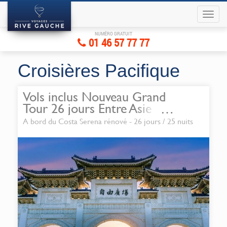
NUMÉRO GRATUIT
01 46 57 77 77
Croisières Pacifique
Vols inclus Nouveau Grand
Tour 26 jours Entre Asie et
Australie
A bord du Costa Serena rénové - 26 jours / 25 nuits