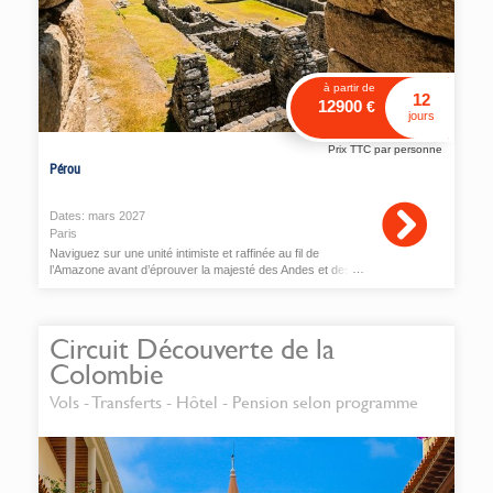
à partir de
12
12900
€
jours
Prix TTC par personne
Pérou
Dates:
mars
2027
Paris
Naviguez sur une unité intimiste et raffinée au fil de
l’Amazone avant d’éprouver la majesté des Andes et des
plus prestigieux sites Incas, vestiges d’une des plus
fascinantes civilisations.
Circuit Découverte de la
Colombie
Vols - Transferts - Hôtel - Pension selon programme