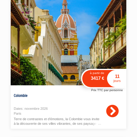
à partir de
11
3417
€
jours
Prix TTC par personne
Colombie
Dates:
novembre
2026
Paris
Terre de contrastes et d’émotions, la Colombie vous invite
à la découverte de ses villes vibrantes, de ses paysages
saisissants et de ses traditions colorées.