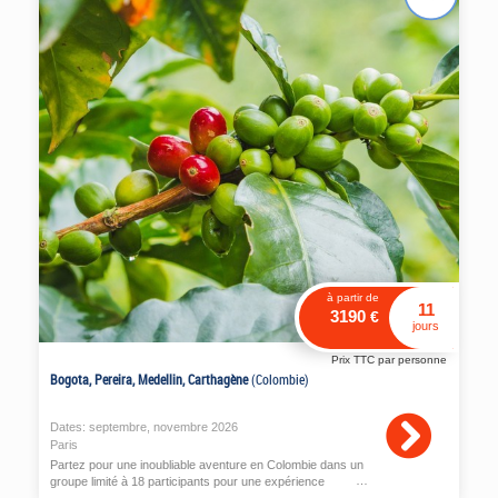
à partir de
11
3190
€
jours
Prix TTC par personne
Bogota, Pereira, Medellin, Carthagène
(Colombie)
Dates:
septembre
,
novembre
2026
Paris
Partez pour une inoubliable aventure en Colombie dans un
groupe limité à 18 participants pour une expérience