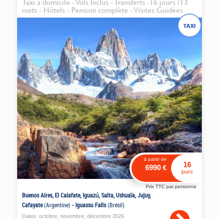
Taxi à domicile - Vols Inclus - Transferts -16 jours /13
nuits - Hôtels - Pension complète - Visites Guidées
à partir de
16
6990
€
jours
Prix TTC par personne
Buenos Aires, El Calafate, Iguazú, Salta, Ushuaïa, Jujuy,
Cafayate
(Argentine)
-
Iguassu Falls
(Brésil)
Dates:
octobre
,
novembre
,
décembre
2026