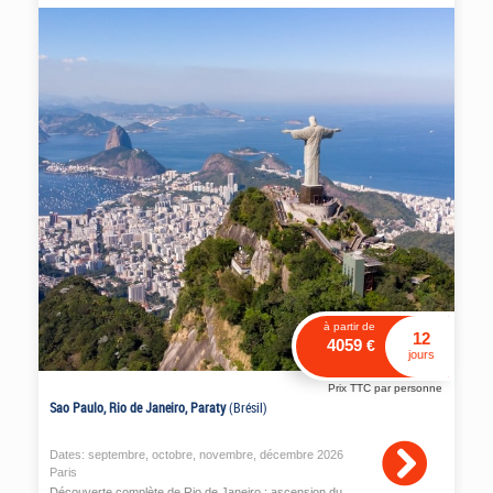
à partir de
12
4059
€
jours
Prix TTC par personne
Sao Paulo, Rio de Janeiro, Paraty
(Brésil)
Dates:
septembre
,
octobre
,
novembre
,
décembre
2026
Paris
Découverte complète de Rio de Janeiro : ascension du