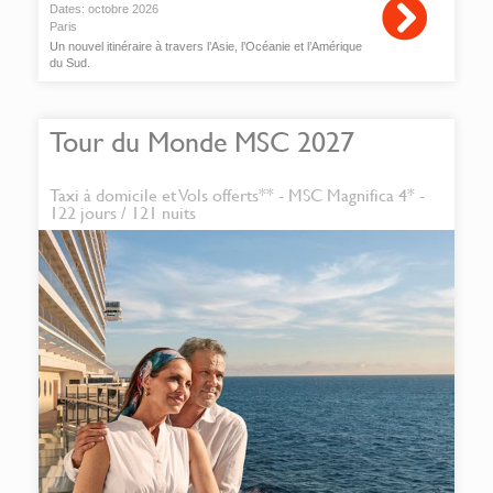
Dates:
octobre
2026
Paris
Un nouvel itinéraire à travers l’Asie, l’Océanie et l’Amérique
du Sud.
Tour du Monde MSC 2027
Taxi à domicile et Vols offerts** - MSC Magnifica 4* -
122 jours / 121 nuits