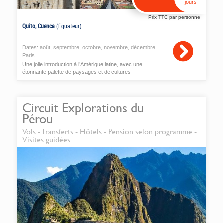
jours
Prix TTC par personne
Quito, Cuenca
(Équateur)
Dates:
août
,
septembre
,
octobre
,
novembre
,
décembre
2026
Paris
Une jolie introduction à l’Amérique latine, avec une
étonnante palette de paysages et de cultures
Circuit Explorations du
Pérou
Vols - Transferts - Hôtels - Pension selon programme -
Visites guidées