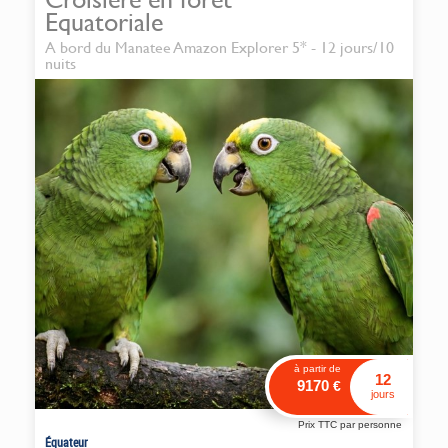
Equatoriale
A bord du Manatee Amazon Explorer 5* - 12 jours/10
nuits
à partir de
12
9170
€
jours
Prix TTC par personne
Équateur