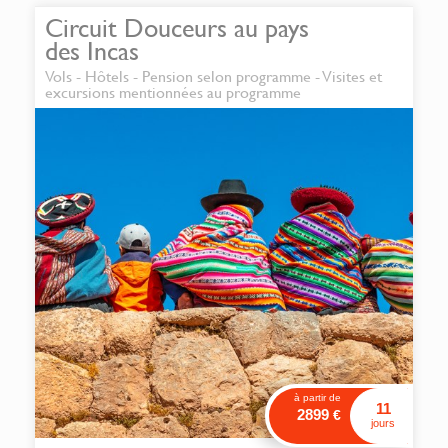
Circuit Douceurs au pays
des Incas
Vols - Hôtels - Pension selon programme - Visites et
excursions mentionnées au programme
à partir de
11
2899
€
jours