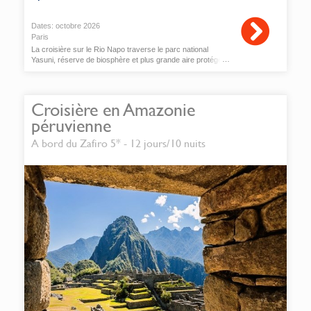
Dates:
octobre
2026
Paris
La croisière sur le Rio Napo traverse le parc national
Yasuni, réserve de biosphère et plus grande aire protégée
d’Equateur.
Croisière en Amazonie
péruvienne
A bord du Zafiro 5* - 12 jours/10 nuits