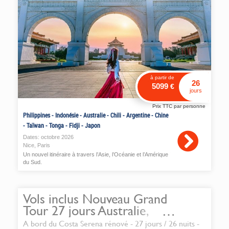
à partir de
26
5099
€
jours
Prix TTC par personne
Philippines
-
Indonésie
-
Australie
-
Chili
-
Argentine
-
Chine
-
Taïwan
-
Tonga
-
Fidji
-
Japon
Dates:
octobre
2026
Nice
,
Paris
Un nouvel itinéraire à travers l’Asie, l’Océanie et l’Amérique
du Sud.
Vols inclus Nouveau Grand
Tour 27 jours Australie,
Hawaii, Fiji, Tonga, Polynésie,
A bord du Costa Serena rénové - 27 jours / 26 nuits -