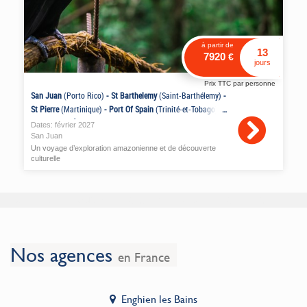
à partir de
13
7920
€
jours
Prix TTC par personne
San Juan
(Porto Rico)
-
St Barthelemy
(Saint-Barthélemy)
-
St Pierre
(Martinique)
-
Port Of Spain
(Trinité-et-Tobago)
-
Macapa, Pará, Manaus
(Brésil)
Dates:
février
2027
San Juan
Un voyage d’exploration amazonienne et de découverte
culturelle
Données en cours de chargement, veuillez patienter.
Nos agences
en France
Enghien les Bains