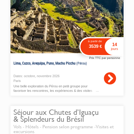
à partir de
14
3539
€
jours
Prix TTC par personne
Lima, Cuzco, Arequipa, Puno, Machu Picchu
(Pérou)
Dates:
octobre
,
novembre
2026
Paris
Une belle exploration du Pérou en petit groupe pour
favoriser les rencontres, les expériences & des visites
différentes
Séjour aux Chutes d’Iguaçu
& Splendeurs du Brésil
Vols - Hôtels - Pension selon programme -Visites et
excursions