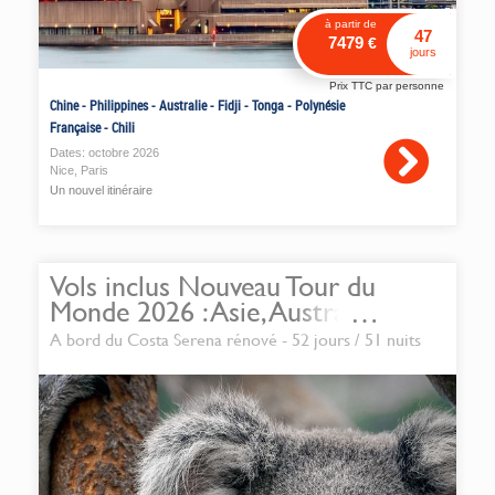
à partir de
47
7479
€
jours
Prix TTC par personne
Chine
-
Philippines
-
Australie
-
Fidji
-
Tonga
-
Polynésie
Française
-
Chili
Dates:
octobre
2026
Nice
,
Paris
Un nouvel itinéraire
Vols inclus Nouveau Tour du
Monde 2026 : Asie, Australie,
Polynésie
A bord du Costa Serena rénové - 52 jours / 51 nuits