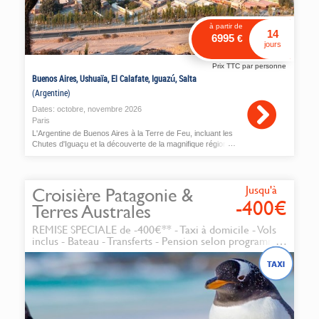
à partir de
14
6995
€
jours
Prix TTC par personne
Buenos Aires, Ushuaïa, El Calafate, Iguazú, Salta
(Argentine)
Dates:
octobre
,
novembre
2026
Paris
L'Argentine de Buenos Aires à la Terre de Feu, incluant les
Chutes d'Iguaçu et la découverte de la magnifique région
du Nord-Ouest du pays et les villages indiens de la
Cordillère des Andes.
Jusqu'à
Croisière Patagonie &
-400€
Terres Australes
REMISE SPECIALE de -400€** - Taxi à domicile - Vols
inclus - Bateau - Transferts - Pension selon programme
- Accompagnement et équipage francophones