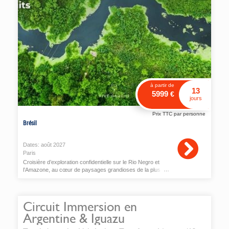
à partir de
13
5999
€
jours
Prix TTC par personne
Brésil
Dates:
août
2027
Paris
Croisière d’exploration confidentielle sur le Rio Negro et
l’Amazone, au cœur de paysages grandioses de la plus
vaste forêt tropicale du monde
Circuit Immersion en
Argentine & Iguazu