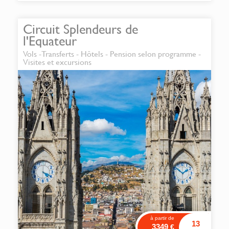
authentique et conviviale.
Circuit Splendeurs de
l'Equateur
Vols -Transferts - Hôtels - Pension selon programme -
Visites et excursions
à partir de
13
3349
€