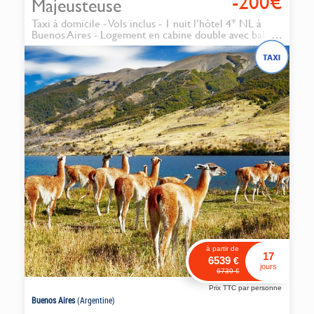
-200€
Majeusteuse
Taxi à domicile - Vols inclus - 1 nuit l’hôtel 4* NL à
Buenos Aires - Logement en cabine double avec balcon
vue mer - Transferts - Pension complète à bord -
Accompagnateur francophone
à partir de
17
6539
€
jours
6739
€
Prix TTC par personne
Buenos Aires
(Argentine)