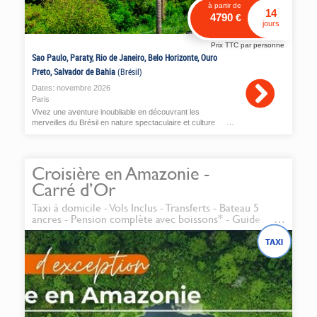
à partir de
14
4790
€
jours
Prix TTC par personne
Sao Paulo, Paraty, Rio de Janeiro, Belo Horizonte, Ouro
Preto, Salvador de Bahia
(Brésil)
Dates:
novembre
2026
Paris
Vivez une aventure inoubliable en découvrant les
merveilles du Brésil en nature spectaculaire et culture
vibrante !
Croisière en Amazonie -
Carré d’Or
Taxi à domicile - Vols Inclus - Transferts - Bateau 5
ancres - Pension complète avec boissons* - Guide
conférencier naturaliste