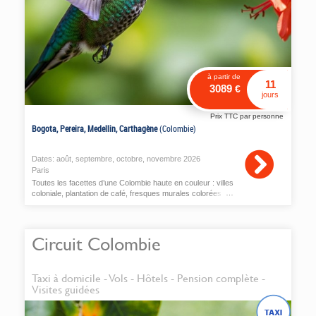
à partir de
11
3089
€
jours
Prix TTC par personne
Bogota, Pereira, Medellin, Carthagène
(Colombie)
Dates:
août
,
septembre
,
octobre
,
novembre
2026
Paris
Toutes les facettes d’une Colombie haute en couleur : villes
coloniale, plantation de café, fresques murales colorées et
littoral caribéen
Circuit Colombie
Taxi à domicile - Vols - Hôtels - Pension complète -
Visites guidées