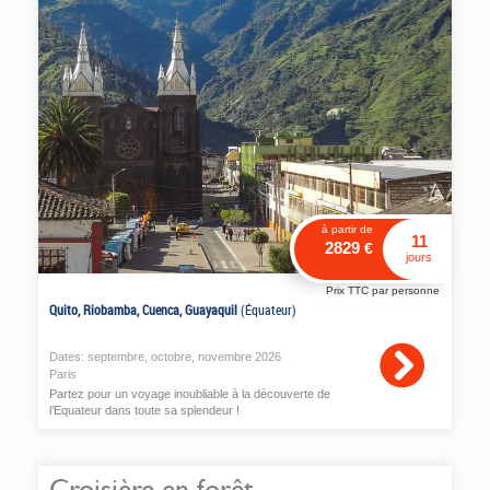
à partir de
11
2829
€
jours
Prix TTC par personne
Quito, Riobamba, Cuenca, Guayaquil
(Équateur)
Dates:
septembre
,
octobre
,
novembre
2026
Paris
Partez pour un voyage inoubliable à la découverte de
l’Equateur dans toute sa splendeur !
Croisière en forêt