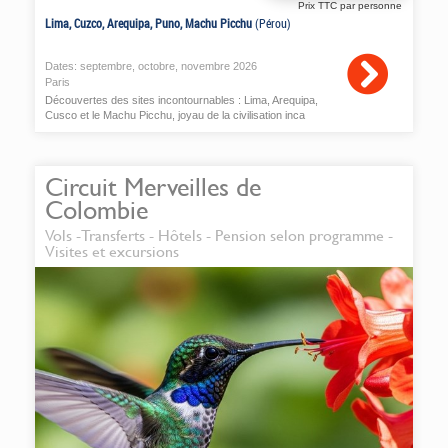
Prix TTC par personne
Lima, Cuzco, Arequipa, Puno, Machu Picchu
(Pérou)
Dates:
septembre
,
octobre
,
novembre
2026
Paris
Découvertes des sites incontournables : Lima, Arequipa,
Cusco et le Machu Picchu, joyau de la civilisation inca
Circuit Merveilles de
Colombie
Vols -Transferts - Hôtels - Pension selon programme -
Visites et excursions