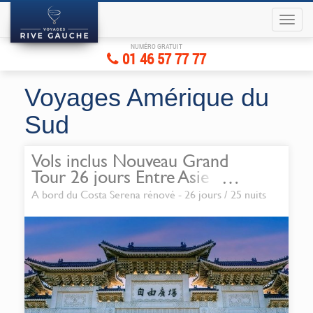
NUMÉRO GRATUIT
01 46 57 77 77
Voyages Amérique du
Sud
Vols inclus Nouveau Grand
Tour 26 jours Entre Asie et
Australie
A bord du Costa Serena rénové - 26 jours / 25 nuits