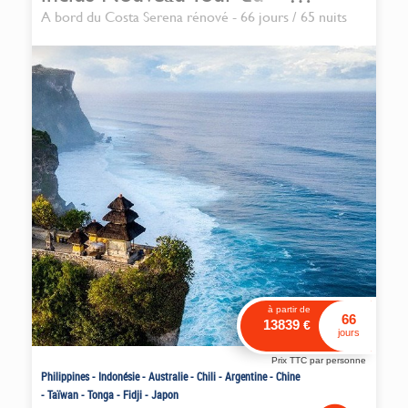
Monde 2026 : Entre Feu,
A bord du Costa Serena rénové - 66 jours / 65 nuits
Glace et Terre - jusqu’à 2
000 € de crédit à bord
OFFERTS**
à partir de
66
13839
€
jours
Prix TTC par personne
Philippines
-
Indonésie
-
Australie
-
Chili
-
Argentine
-
Chine
-
Taïwan
-
Tonga
-
Fidji
-
Japon