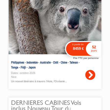
à partir de
52
8459
€
jours
Prix TTC par personne
Philippines
-
Indonésie
-
Australie
-
Chili
-
Chine
-
Taïwan
-
Tonga
-
Fidji
-
Japon
Dates:
octobre
2026
Nice
Un nouvel itinéraire à travers l’Asie, l’Océanie...
DERNIERES CABINES Vols
inclus Nouveau Tour du