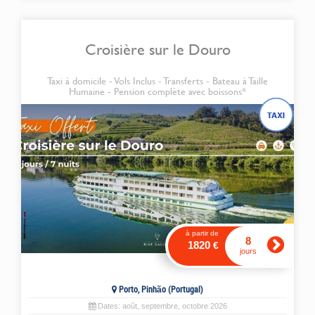
Croisière sur le Douro
Taxi à domicile - Vols Inclus - Transferts - Bateau à Taille
Humaine - Pension complète avec boissons*
à partir de
8
1820
€
jours
Porto, Pinhão (Portugal)
Dates:
août
,
septembre
,
octobre
2026