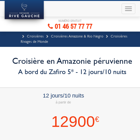
NUMÉRO GRATUIT
01 46 57 77 77
Croisières
Croisières Amazone & Rio Negro
Croisières
Rivages de Monde
Croisière en Amazonie péruvienne
A bord du Zafiro 5* - 12 jours/10 nuits
12 jours/10 nuits
à partir de
12900
€