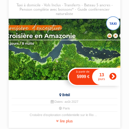
Taxi à domicile - Vols Inclus - Transferts - Bateau 5 ancres -
Pension complète avec boissons* - Guide conférencier
naturaliste
à partir de
13
5999
€
jours
Brésil
Dates:
août
2027
Paris
Croisière d’exploration confidentielle sur le Rio
...
lire plus