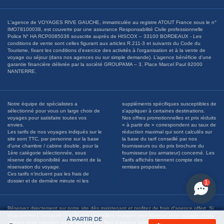
L'agence de VOYAGES RIVE GAUCHE, immatriculée au registre ATOUT France sous le n°
IMO78100038, est couverte par une assurance Responsabilité Civile professionnelle
Police N° HA RCP0085036 souscrite auprès de HISCOX – 33100 BORDEAUX - Les
conditions de vente sont celles figurant aux articles R.211-3 et suivants du Code du
Tourisme, fixant les conditions d’exercice des activités à l’organisation et à la vente de
voyage ou séjour (dans nos agences ou sur simple demande). L’agence bénéficie d’une
garantie financière délivrée par la société GROUPAMA – 3, Place Marcel Paul 92000
NANTERRE.
Notre équipe de spécialistes a
suppléments spécifiques susceptibles de
sélectionné pour vous un large choix de
s'appliquer à certaines destinations.
voyages pour satisfaire toutes vos
Nos offres promotionnelles et prix réduits
envies.
« à partir de » correspondent au taux de
Les tarifs de nos voyages indiqués sur le
réduction maximal qui sont calculés sur
site sont TTC, par personne sur la base
la base du tarif conseillé par nos
d'une chambre / cabine double, pour la
fournisseurs ou du prix brochure du
1ère catégorie sélectionnée, sous
fournisseur (ou armateur) concerné. Les
réserve de disponibilité au moment de la
Tarifs affichés tiennent compte des
réservation du voyage.
remises proposées.
Ces tarifs n’incluent pas les frais de
dossier et de dernière minute ni les
1
Réservez directement sur notre site dès maintenant et profitez de frais d’agence offert. Si
vous préférez contacter l’un de nos conseillers voyages pour réserver votre voyage, nous
À PARTIR DE
attirons votre attention sur le fait que des frais d’agence sont susceptibles d’être appliqués