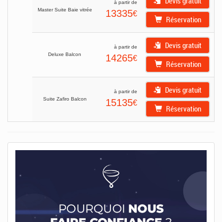
Devis gratuit
à partir de
Master Suite Baie vitrée
13335
€
Réservation
Devis gratuit
à partir de
Deluxe Balcon
14265
€
Réservation
Devis gratuit
à partir de
Suite Zafiro Balcon
15135
€
Réservation