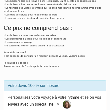
• Les boissons lors des repas à bord : eau plate, vin, thé, café pendant les repas
• Les boissons lors des repas à terre : eau minérale, thé ou café
• L’ensemble des visites et entrées sur les sites mentionnés au programme avec guide
local francophone
• Les frais de service pour le personnel de bord
• Les services d’un directeur de croisière francophone
Ce prix ne comprend pas :
• Les boissons autres que celles mentionnées
• Les pourboires d’usage pour les guides et chauffeurs
• Les assurances voyage
• Possibilité de vols en classe affaire : nous consulter
Formalités de santé :
Il est conseillé de consulter un médecin avant le voyage. Vaccins à jour.
Formalités de police :
Passeport valable 6 mois après la date de retour
Votre devis 100 % sur mesure
Personalisez votre voyage à votre rythme et selon vos
envies avec un spècialiste