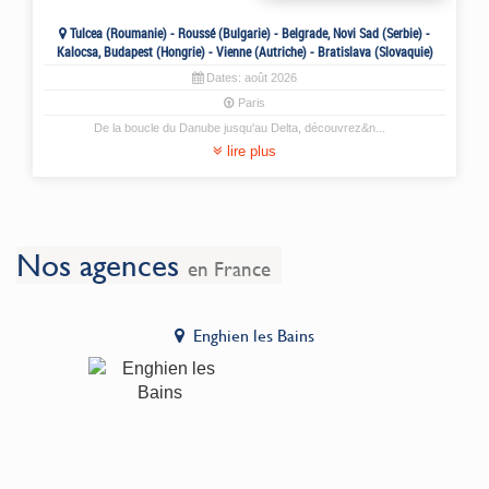
Tulcea (Roumanie) - Roussé (Bulgarie) - Belgrade, Novi Sad (Serbie) -
Kalocsa, Budapest (Hongrie) - Vienne (Autriche) - Bratislava (Slovaquie)
Dates:
août
2026
Paris
De la boucle du Danube jusqu'au Delta, découvrez&n
...
lire plus
Nos agences
en France
Enghien les Bains