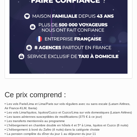
Ce prix comprend :
• Les vols Paris/Lima et Lima/Paris sur vols réguliers avec ou sans escale (Latam Airlines,
Air France-KLM, Iberia)
• Les vols Lima/Iquitos, Iquitos/Cuzco et Cuzco/Lima sur vols domestiques (Latam Airlines)
• Les taxes aériennes susceptibles de modifications (375 € à ce jour)
• Les transferts mentionnés au programme
• L’hébergement en chambre double en hôtels 4 et 5* à Lima, Iquitos et Cuzco (6 nuits)
• L’hébergement à bord du Zafiro (4 nuits) dans la catégorie choisie
• La pension complète du dîner du jour 1 au déjeuner du jour 11