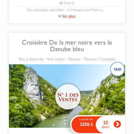
Porto ()
Des paysages splendides : le Portugal avec Porto e
...
lire plus
Croisière De la mer noire vers le
Danube bleu
Taxi à domicile - Vols Inclus - Bateau - Pension Complète
à partir de
12
3255
€
jours