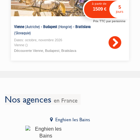
à partir de
5
1509
€
jours
Prix TTC par personne
Vienne
(Autriche)
-
Budapest
(Hongrie)
-
Bratislava
(Slovaquie)
Dates:
octobre
,
novembre
2026
Vienne ()
Découverte Vienne, Budapest, Bratislava
Données en cours de chargement, veuillez patienter.
Nos agences
en France
Enghien les Bains