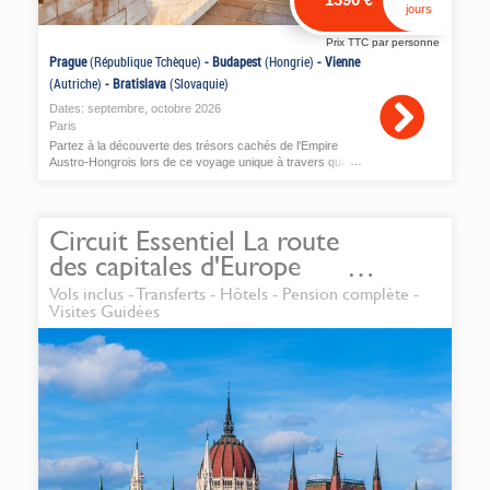
€
jours
Prix TTC par personne
Prague
(République Tchèque)
-
Budapest
(Hongrie)
-
Vienne
(Autriche)
-
Bratislava
(Slovaquie)
Dates:
septembre
,
octobre
2026
Paris
Partez à la découverte des trésors cachés de l'Empire
Austro-Hongrois lors de ce voyage unique à travers quatre
capitales emblématiques.
Circuit Essentiel La route
des capitales d'Europe
centrale
Vols inclus - Transferts - Hôtels - Pension complète -
Visites Guidées