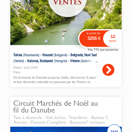
à partir de
12
3255
€
jours
Prix TTC par personne
Tulcea
(Roumanie)
-
Roussé
(Bulgarie)
-
Belgrade, Novi Sad
(Serbie)
-
Kalocsa, Budapest
(Hongrie)
-
Vienne
(Autriche)
-
Bratislava
(Slovaquie)
Dates:
août
2026
Paris
De la boucle du Danube jusqu'au Delta, découvrez 6 pays
et leur diversité culturelle en passant par les Portes de
Fer...
Circuit Marchés de Noël au
fil du Danube
Taxi à domicile - Vols Inclus - Transferts - Bateau 5
Ancres - Pension Complète - Boissons* incluses