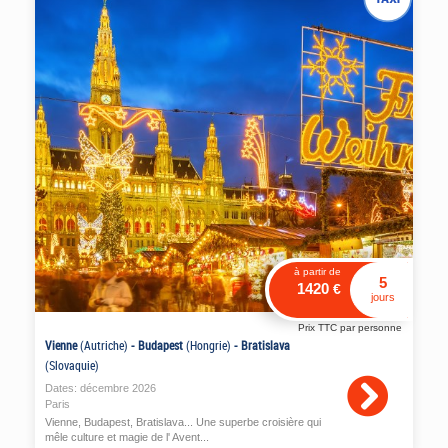
à partir de
5
1420
€
jours
Prix TTC par personne
Vienne
(Autriche)
-
Budapest
(Hongrie)
-
Bratislava
(Slovaquie)
Dates:
décembre
2026
Paris
Vienne, Budapest, Bratislava... Une superbe croisière qui
mêle culture et magie de l' Avent...