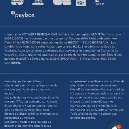
L'agence de VOYAGES RIVE GAUCHE, immatriculée au registre ATOUT France sous le n°
IMO78100038, est couverte par une assurance Responsabilité Civile professionnelle
Police N° HA RCP0085036 souscrite auprès de HISCOX – 33100 BORDEAUX - Les
conditions de vente sont celles figurant aux articles R.211-3 et suivants du Code du
Tourisme, fixant les conditions d’exercice des activités à l’organisation et à la vente de
voyage ou séjour (dans nos agences ou sur simple demande). L’agence bénéficie d’une
garantie financière délivrée par la société GROUPAMA – 3, Place Marcel Paul 92000
NANTERRE.
Notre équipe de spécialistes a
suppléments spécifiques susceptibles de
sélectionné pour vous un large choix de
s'appliquer à certaines destinations.
voyages pour satisfaire toutes vos
Nos offres promotionnelles et prix réduits
envies.
« à partir de » correspondent au taux de
Les tarifs de nos voyages indiqués sur le
réduction maximal qui sont calculés sur
site sont TTC, par personne sur la base
la base du tarif conseillé par nos
d'une chambre / cabine double, pour la
fournisseurs ou du prix brochure du
1ère catégorie sélectionnée, sous
fournisseur (ou armateur) concerné. Les
réserve de disponibilité au moment de la
Tarifs affichés tiennent compte des
réservation du voyage.
remises proposées.
Ces tarifs n’incluent pas les frais de
dossier et de dernière minute ni les
1