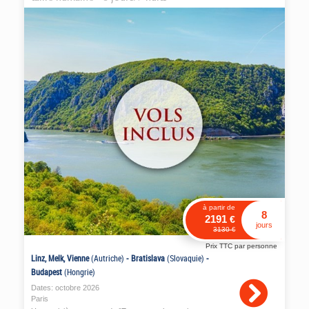
Danube - Vols inclus
à partir de
8
2191
€
jours
3130
€
Prix TTC par personne
Linz, Melk, Vienne
(Autriche)
-
Bratislava
(Slovaquie)
-
Budapest
(Hongrie)
Dates:
octobre
2026
Paris