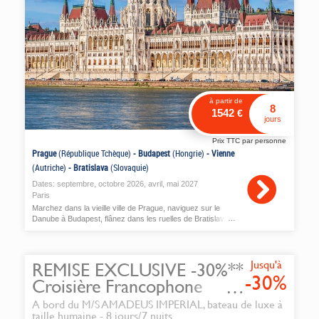
à partir de
8
1542
€
jours
Prix TTC par personne
Prague
(République Tchèque)
-
Budapest
(Hongrie)
-
Vienne
(Autriche)
-
Bratislava
(Slovaquie)
Dates:
septembre
,
octobre
2026,
avril
,
mai
2027
Paris
Marchez dans la vieille ville de Prague, naviguez sur le
Danube à Budapest, flânez dans les ruelles de Bratislava
et découvrez l’élégance impériale de Vienne.
Jusqu'à
REMISE EXCLUSIVE -30%**
-30%
Croisière Francophone
Capitales impériales du
A bord du M/S AMADEUS IMPERIAL, bateau de luxe à
taille humaine - 8 jours/7 nuits