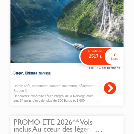
à partir de
7
2517
€
jours
Prix TTC par personne
Bergen, Kirkenes
(Norvège)
Dates:
août
,
septembre
,
octobre
,
novembre
,
décembre
2026
Bergen ()
Découvrez l'itinéraire côtier intégral de la Norvège avec
ses 34 ports d'escale, plus de 100 fjords et 1.000
montagnes
PROMO ÉTÉ 2026** Vols
inclus Au cœur des légendes