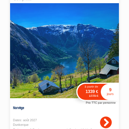
à partir de
9
1339
€
jours
1775
€
Prix TTC par personne
Norvège
Dates:
août
2027
Dunkerque