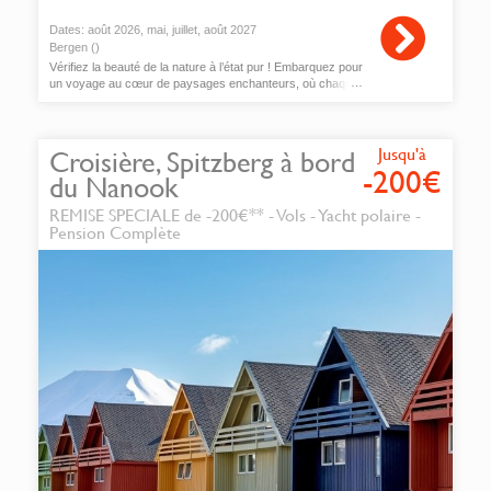
Dates:
août
2026,
mai
,
juillet
,
août
2027
Bergen ()
Vérifiez la beauté de la nature à l’état pur ! Embarquez pour
un voyage au cœur de paysages enchanteurs, où chaque
vue est un véritable tableau vivant.
Jusqu'à
Croisière, Spitzberg à bord
-200€
du Nanook
REMISE SPECIALE de -200€** - Vols - Yacht polaire -
Pension Complète