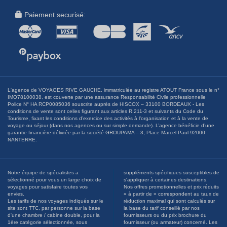
Paiement securisé:
L'agence de VOYAGES RIVE GAUCHE, immatriculée au registre ATOUT France sous le n°
IMO78100038, est couverte par une assurance Responsabilité Civile professionnelle
Police N° HA RCP0085036 souscrite auprès de HISCOX – 33100 BORDEAUX - Les
conditions de vente sont celles figurant aux articles R.211-3 et suivants du Code du
Tourisme, fixant les conditions d’exercice des activités à l’organisation et à la vente de
voyage ou séjour (dans nos agences ou sur simple demande). L’agence bénéficie d’une
garantie financière délivrée par la société GROUPAMA – 3, Place Marcel Paul 92000
NANTERRE.
Notre équipe de spécialistes a
suppléments spécifiques susceptibles de
sélectionné pour vous un large choix de
s'appliquer à certaines destinations.
voyages pour satisfaire toutes vos
Nos offres promotionnelles et prix réduits
envies.
« à partir de » correspondent au taux de
Les tarifs de nos voyages indiqués sur le
réduction maximal qui sont calculés sur
site sont TTC, par personne sur la base
la base du tarif conseillé par nos
d'une chambre / cabine double, pour la
fournisseurs ou du prix brochure du
1ère catégorie sélectionnée, sous
fournisseur (ou armateur) concerné. Les