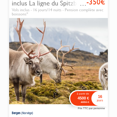
-350€
inclus La ligne du Spitzberg
avec accompagnateur
Vols inclus - 16 jours/14 nuits - Pension complète avec
français
boissons*
à partir de
16
4500
€
jours
4850
€
Prix TTC par personne
Bergen
(Norvège)