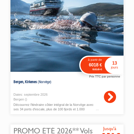
à partir de
13
6018
€
jours
6318
€
Prix TTC par personne
Bergen, Kirkenes
(Norvège)
Dates:
septembre
2026
Bergen ()
Découvrez l'itinéraire côtier intégral de la Norvège avec
ses 34 ports d'escale, plus de 100 fjords et 1.000
montagnes
Jusqu'à
PROMO ÉTÉ 2026** Vols