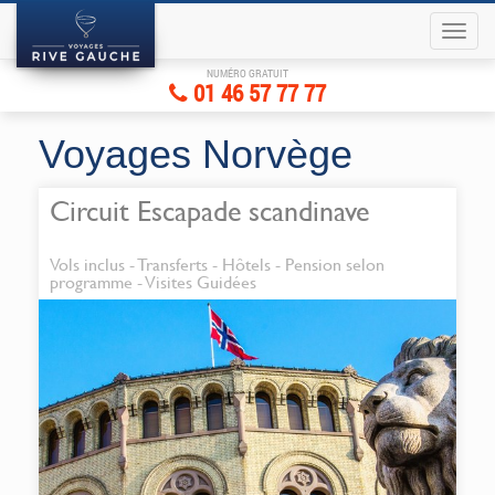
NUMÉRO GRATUIT
01 46 57 77 77
Voyages Norvège
Circuit Escapade scandinave
Vols inclus - Transferts - Hôtels - Pension selon
programme - Visites Guidées