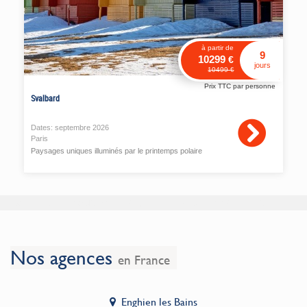
à partir de
9
10299
€
jours
10499
€
Prix TTC par personne
Svalbard
Dates:
septembre
2026
Paris
Paysages uniques illuminés par le printemps polaire
Données en cours de chargement, veuillez patienter.
Nos agences
en France
Enghien les Bains