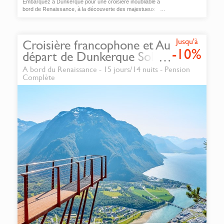
Embarquez à Dunkerque pour une croisière inoubliable à
bord de Renaissance, à la découverte des majestueux
fjords de Norvège.
Jusqu'à
Croisière francophone et Au
-10%
départ de Dunkerque Soleil
de Minuit et fjords de
A bord du Renaissance - 15 jours/14 nuits - Pension
Norvège 2027
Complète