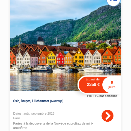
à partir de
8
2359
€
jours
Prix TTC par personne
Oslo, Bergen, Lillehammer
(Norvège)
Dates:
août
,
septembre
2026
Paris
Partez à la découverte de la Norvège et profitez de mini-
croisières...