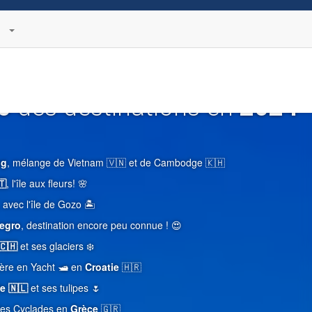
0
des destinations en
2024
ng
, mélange de Vietnam 🇻🇳 et de Cambodge 🇰🇭
🇹
, l'île aux fleurs! 🌸
 avec l'île de Gozo 🏝️
egro
, destination encore peu connue ! 😍
🇨🇭
et ses glaciers ❄️
ière en Yacht 🛥️ en
Croatie
🇭🇷
e 🇳🇱
et ses tulipes 🌷
 des Cyclades en
Grèce
🇬🇷