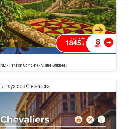
8
à partir de
1845
€
jours
4*(NL) - Pension Complète - Visites Guidées
 au Pays des Chevaliers