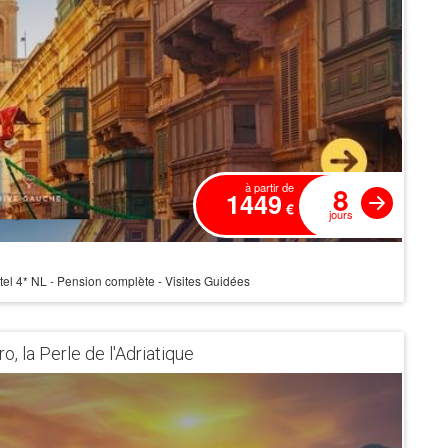
8
à partir de
1449
€
jours
ôtel 4* NL - Pension complète - Visites Guidées
, la Perle de l'Adriatique