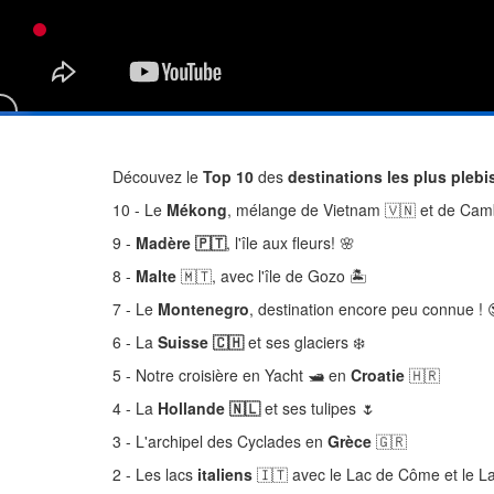
Découvez le
Top 10
des
destinations les plus plebi
10 - Le
Mékong
, mélange de Vietnam 🇻🇳 et de Ca
9 -
Madère 🇵🇹
, l'île aux fleurs! 🌸
8 -
Malte
🇲🇹, avec l'île de Gozo 🏝️
7 - Le
Montenegro
, destination encore peu connue ! 
6 - La
Suisse 🇨🇭
et ses glaciers ❄️
5 - Notre croisière en Yacht 🛥️ en
Croatie
🇭🇷
4 - La
Hollande 🇳🇱
et ses tulipes 🌷
3 - L'archipel des Cyclades en
Grèce
🇬🇷
2 - Les lacs
italiens
🇮🇹 avec le Lac de Côme et le L