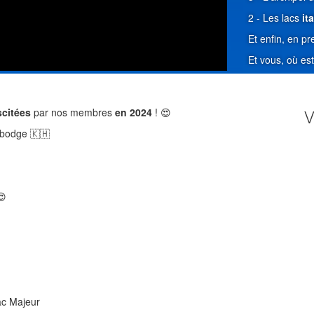
2 - Les lacs
ita
Et enfin, en p
Et vous, où es
scitées
par nos membres
en 2024
! 😍
V
mbodge 🇰🇭
😍
ac Majeur