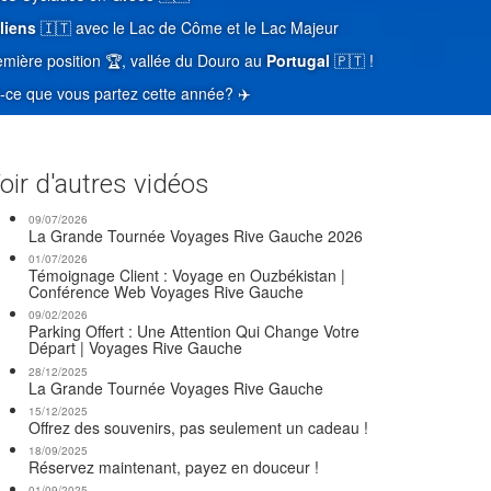
liens
🇮🇹 avec le Lac de Côme et le Lac Majeur
remière position 🏆, vallée du Douro au
Portugal
🇵🇹 !
t-ce que vous partez cette année? ✈️
oir d'autres vidéos
09/07/2026
La Grande Tournée Voyages Rive Gauche 2026
01/07/2026
Témoignage Client : Voyage en Ouzbékistan |
Conférence Web Voyages Rive Gauche
09/02/2026
Parking Offert : Une Attention Qui Change Votre
Départ | Voyages Rive Gauche
28/12/2025
La Grande Tournée Voyages Rive Gauche
15/12/2025
Offrez des souvenirs, pas seulement un cadeau !
18/09/2025
Réservez maintenant, payez en douceur !
01/09/2025