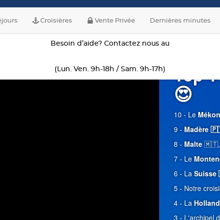
jours
Croisières
Vente Privée
Dernières minutes
Besoin d’aide? Contactez nous au
Top 1
(Lun. Ven. 9h-18h / Sam. 9h-17h)
😍
10 - Le
Méko
9 -
Madère 🇵
8 -
Malte
🇲🇹,
7 - Le
Monten
6 - La
Suisse 
5 - Notre crois
4 - La
Holland
3 - L'archipel