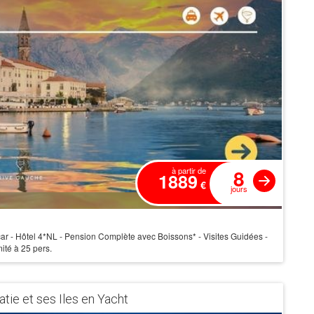
8
à partir de
1889
€
jours
ar - Hôtel 4*NL - Pension Complète avec Boissons* - Visites Guidées -
ité à 25 pers.
atie et ses Iles en Yacht