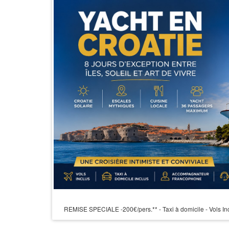
REMISE SPECIALE -200€/pers.** - Taxi à domicile - Vols In