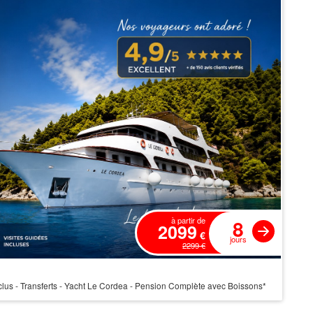
8
à partir de
2099
€
jours
2299 €
clus - Transferts - Yacht Le Cordea - Pension Complète avec Boissons*