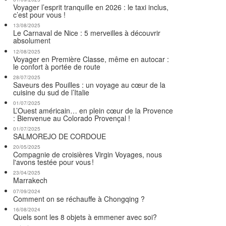
Voyager l’esprit tranquille en 2026 : le taxi inclus,
c’est pour vous !
13/08/2025
Le Carnaval de Nice : 5 merveilles à découvrir
absolument
12/08/2025
Voyager en Première Classe, même en autocar :
le confort à portée de route
28/07/2025
Saveurs des Pouilles : un voyage au cœur de la
cuisine du sud de l’Italie
01/07/2025
L’Ouest américain… en plein cœur de la Provence
: Bienvenue au Colorado Provençal !
01/07/2025
SALMOREJO DE CORDOUE
20/05/2025
Compagnie de croisières Virgin Voyages, nous
l'avons testée pour vous !
23/04/2025
Marrakech
07/09/2024
Comment on se réchauffe à Chongqing ?
16/08/2024
Quels sont les 8 objets à emmener avec soi?