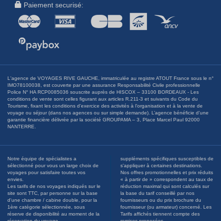
Paiement securisé:
L'agence de VOYAGES RIVE GAUCHE, immatriculée au registre ATOUT France sous le n°
IMO78100038, est couverte par une assurance Responsabilité Civile professionnelle
Police N° HA RCP0085036 souscrite auprès de HISCOX – 33100 BORDEAUX - Les
conditions de vente sont celles figurant aux articles R.211-3 et suivants du Code du
Tourisme, fixant les conditions d’exercice des activités à l’organisation et à la vente de
voyage ou séjour (dans nos agences ou sur simple demande). L’agence bénéficie d’une
garantie financière délivrée par la société GROUPAMA – 3, Place Marcel Paul 92000
NANTERRE.
Notre équipe de spécialistes a
suppléments spécifiques susceptibles de
sélectionné pour vous un large choix de
s'appliquer à certaines destinations.
voyages pour satisfaire toutes vos
Nos offres promotionnelles et prix réduits
envies.
« à partir de » correspondent au taux de
Les tarifs de nos voyages indiqués sur le
réduction maximal qui sont calculés sur
site sont TTC, par personne sur la base
la base du tarif conseillé par nos
d'une chambre / cabine double, pour la
fournisseurs ou du prix brochure du
1ère catégorie sélectionnée, sous
fournisseur (ou armateur) concerné. Les
réserve de disponibilité au moment de la
Tarifs affichés tiennent compte des
réservation du voyage.
remises proposées.