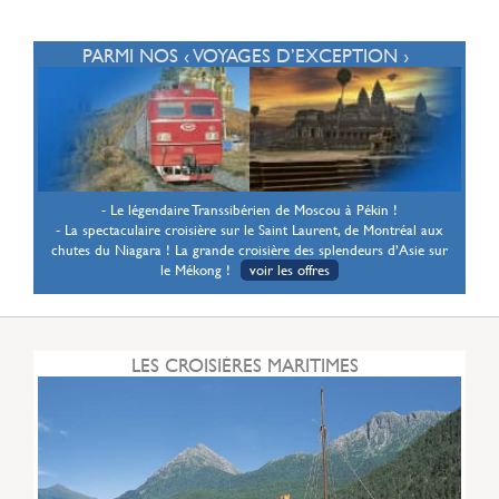
PARMI NOS ‹ VOYAGES D’EXCEPTION ›
- Le légendaire Transsibérien de Moscou à Pékin !
- La spectaculaire croisière sur le Saint Laurent, de Montréal aux
chutes du Niagara ! La grande croisière des splendeurs d’Asie sur
le Mékong !
voir les offres
LES CROISIÈRES MARITIMES