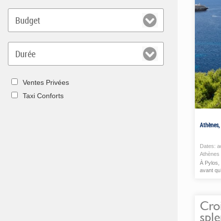
Ventes Privées
Taxi Conforts
Athènes,
Dates:
a
Athènes 
À Pylos, 
avant qu
Katápola
Cro
sple