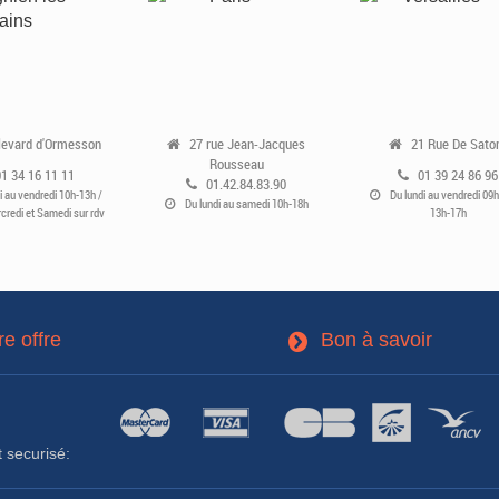
levard d'Ormesson
27 rue Jean-Jacques
21 Rue De Sato
Rousseau
01 34 16 11 11
01 39 24 86 96
01.42.84.83.90
i au vendredi 10h-13h /
Du lundi au vendredi 09h
Du lundi au samedi 10h-18h
credi et Samedi sur rdv
13h-17h
re offre
Bon à savoir
3
 securisé: