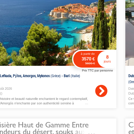
à partir de
8
3570
€
jours
5600
€
Prix TTC par personne
 Lefkada, Pýlos, Amorgos, Mykonos
(Grèce)
-
Bari
(Italie)
Dub
(Om
oût
2026
Dat
()
Dub
histoire et beauté naturelle enchantent le regard contemplatif,
Ce 
’Amorgós n’enchante par son authenticité sereine à
con
. Mykonos ajoute une touche d’énergie cosmopolite...
une
isière Haut de Gamme Entre
C
ndeurs du désert, souks aux
e