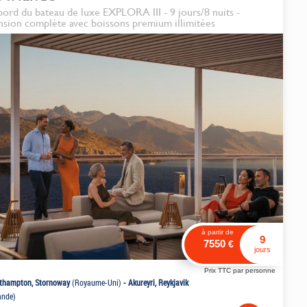
bord du bateau de luxe EXPLORA III - 9 jours/8 nuits -
nsion complète avec boissons premium illimitées
à partir de
9
7550
€
jours
Prix TTC par personne
thampton, Stornoway
(Royaume-Uni)
-
Akureyri, Reykjavik
ande)