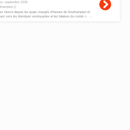
es:
septembre
2026
thampton ()
ez l’ancre depuis les quais chargés d’histoire de Southampton et
uez vers les étendues verdoyantes et les falaises du comté de
egal.