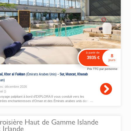
à partir de
8
3935
€
jours
Prix TTC par personne
aï, Khor al Fakkan
(Émirats Arabes Unis)
-
Sur, Muscat, Khasab
an)
es:
décembre
2026
aï ()
voyage palpitant à bord d’EXPLORA II vous conduit vers les
trées enchanteresses d’Oman et des Émirats arabes unis dans
 ambiance festive et élégante.
roisière Haut de Gamme Islande
t Irlande