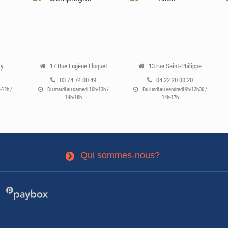
ry
17 Rue Eugène Floquet
13 rue Saint-Philippe
03.74.74.00.49
04.22.20.00.20
-12h /
Du mardi au samedi 10h-13h /
Du lundi au vendredi 9h-12h30 /
14h-18h
14h-17h
Qui sommes-nous?
3