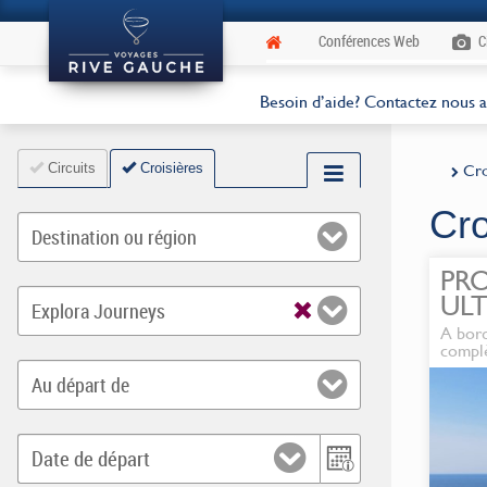
Conférences Web
C
Besoin d’aide? Contactez nous 
Circuits
Croisières
Cro
Cro
3
Destination ou région
PR
ULT
3
Explora Journeys
déco
A bord
Ioni
complè
Cyc
3
Au départ de
Q
3
Date de départ