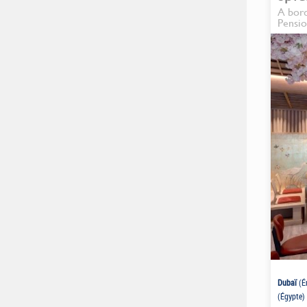
mill
A bord
Pensio
Dubaï
(É
(Égypte)