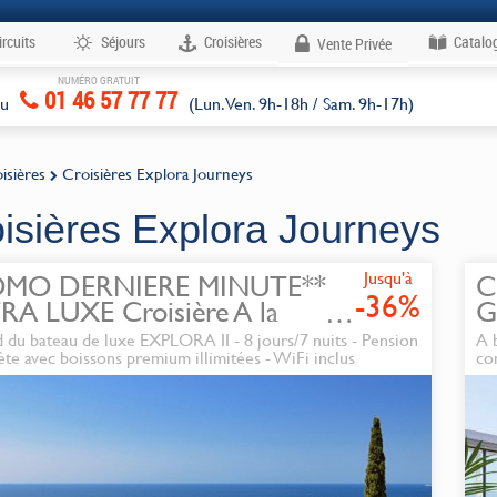
ircuits
Séjours
Croisières
Catalo
Vente Privée
NUMÉRO GRATUIT
Voyages
01 46 57 77 77
au
(Lun. Ven. 9h-18h / Sam. 9h-17h)
isières
Croisières Explora Journeys
isières Explora Journeys
Jusqu'à
OMO DERNIERE MINUTE**
C
-36%
RA LUXE Croisière A la
G
uverte des rivages de la mer
 du bateau de luxe EXPLORA II - 8 jours/7 nuits - Pension
A 
enne et de la beauté des
te avec boissons premium illimitées - WiFi inclus
co
lades