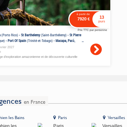
à partir de
13
7920
€
jours
Prix TTC par personne
n
(Porto Rico)
-
St Barthelemy
(Saint-Barthélemy)
-
St Pierre
que)
-
Port Of Spain
(Trinité-et-Tobago)
-
Macapa, Pará,
(Brésil)
évrier
2027
n
e d’exploration amazonienne et de découverte culturelle
 cours de chargement, veuillez patienter.
gences
en France
hien les Bains
Paris
Versailles