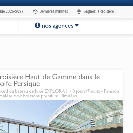
gue 2026-2027
Dernières minutes
Gagnez la croisière !
 à la carte
1
nos agences
roisière Haut de Gamme dans le
olfe Persique
bord du bateau de luxe EXPLORA II - 8 jours/7 nuits - Pension
mplète avec boissons premium illimitées