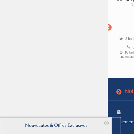
40 Rue de France
36 Place Notre Dame
8 bou
01 81 80 44 90
03.39.03.04.60
Du mardi au samedi 10h-13h /
Du mardi au vendredi 10h-13h /
Du lund
14h-18h
14h-18h Samedi 9h30-12h30 / 13h30-
14h-18h Mer
17h30
Not
3
Paiement
[
Nouveautés & Offres Exclusives