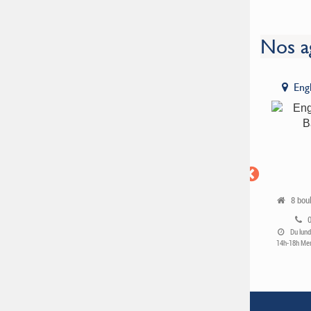
Nos a
Fontainebleau
Amiens
Eng
40 Rue de France
36 Place Notre Dame
8 bou
01 81 80 44 90
03.39.03.04.60
Du mardi au samedi 10h-13h /
Du mardi au vendredi 10h-13h /
Du lund
14h-18h
14h-18h Samedi 9h30-12h30 / 13h30-
14h-18h Mer
17h30