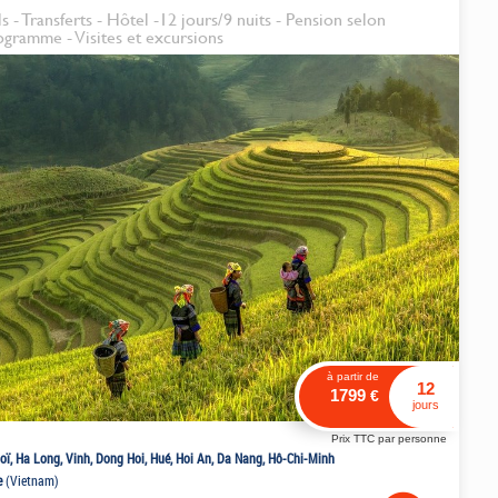
s - Transferts - Hôtel -12 jours/9 nuits - Pension selon
ogramme - Visites et excursions
à partir de
12
1799
€
jours
Prix TTC par personne
oï, Ha Long, Vinh, Dong Hoi, Hué, Hoi An, Da Nang, Hô-Chi-Minh
e
(Vietnam)