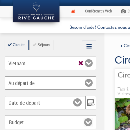
Conférences Web
C
Besoin d’aide? Contactez nous 
Circuits
Séjours
Cir
Cir
3
Vietnam
Cir
3
Au départ de
Taxi à
Visite
Q
3
Date de départ