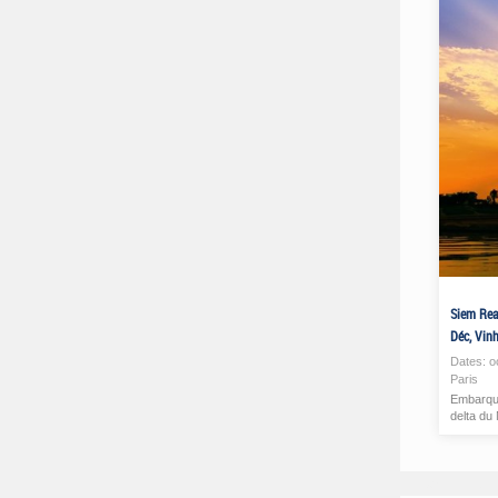
Siem Re
Déc, Vin
Dates:
o
Paris
Embarque
delta du 
Données en