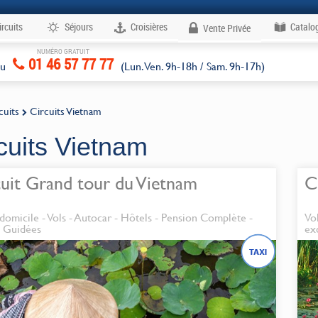
ircuits
Séjours
Croisières
Catalo
Vente Privée
NUMÉRO GRATUIT
Voyages
01 46 57 77 77
au
(Lun. Ven. 9h-18h / Sam. 9h-17h)
cuits
Circuits Vietnam
cuits Vietnam
cuit Grand tour du Vietnam
C
 domicile - Vols - Autocar - Hôtels - Pension Complète -
Vo
s Guidées
ex