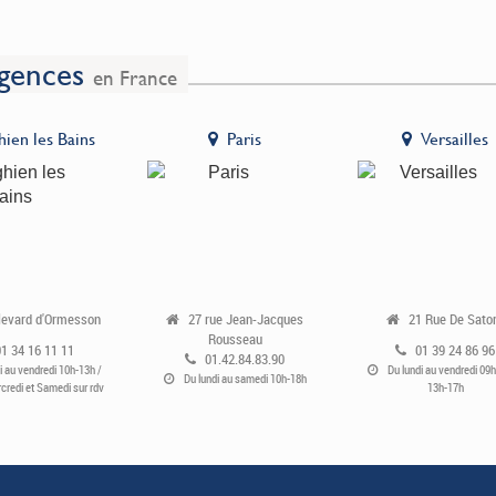
gences
en France
hien les Bains
Paris
Versailles
levard d'Ormesson
27 rue Jean-Jacques
21 Rue De Sato
Rousseau
01 34 16 11 11
01 39 24 86 96
01.42.84.83.90
i au vendredi 10h-13h /
Du lundi au vendredi 09h
Du lundi au samedi 10h-18h
credi et Samedi sur rdv
13h-17h