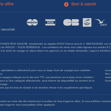
re offre
Bon à savoir
3
 securisé:
YAGES RIVE GAUCHE, immatriculée au registre ATOUT France sous le n° IMO78100038, est couv
s de HISCOX – 33100 BORDEAUX - Les conditions de vente sont celles figurant aux articles R.211-
et à la vente de voyage ou séjour (dans nos agences ou sur simple demande). L’agence bénéficie
pécialistes a sélectionné pour vous un large choix de voyages pour satisfaire
susce
es.
Nos o
os voyages indiqués sur le site sont TTC, par personne sur la base d'une chambre /
maximal qui sont calculés sur la base du tarif conseillé par
servation du voyage.
luent pas les frais de dossier et de dernière minute ni les suppléments spécifiques
ment sur notre site dès maintenant et profitez de frais d’agence offert. Si vous préférez contacte
frais d’agence sont susceptibles d’être appliqués