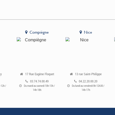
Compiègne
Nice
ry
17 Rue Eugène Floquet
13 rue Saint-Philippe
03.74.74.00.49
04.22.20.00.20
-12h /
Du mardi au samedi 10h-13h /
Du lundi au vendredi 9h-12h30 /
14h-18h
14h-17h