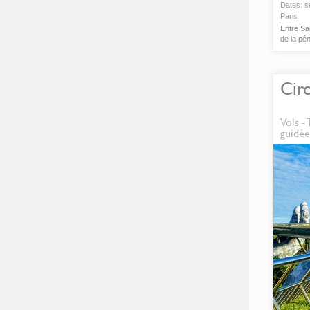
Dates:
s
Paris
Entre Sa
de la pé
vu naitre
Circ
Vols -
guidée