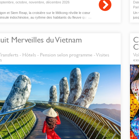
eptembre
,
octobre
,
novembre
,
décembre
2026
Dat
Par
igon et Siem Reap, la croisière sur le Mékong révèle le cœur
Un v
ninsule indochinoise, au rythme des habitants du fleuve qui a
jus
 des civilisations glorieuses.
uit Merveilles du Vietnam
C
C
 Transferts - Hôtels - Pension selon programme - Visites
Vo
s
ex