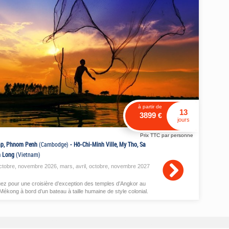
à partir de
13
3899
€
jours
Prix TTC par personne
ap, Phnom Penh
(Cambodge)
-
Hô-Chi-Minh Ville, My Tho, Sa
h Long
(Vietnam)
ctobre
,
novembre
2026,
mars
,
avril
,
octobre
,
novembre
2027
z pour une croisière d’exception des temples d’Angkor au
Mékong à bord d’un bateau à taille humaine de style colonial.
 cours de chargement, veuillez patienter.