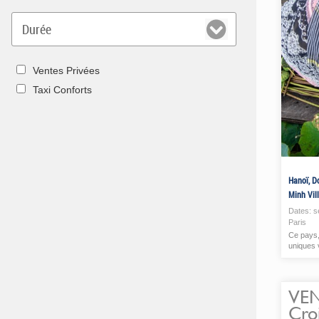
Ventes Privées
Taxi Conforts
Hanoï, D
Minh Vil
Dates:
s
Paris
Ce pays,
uniques 
VEN
Croi