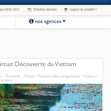
gue 2026-2027
Dernières minutes
Gagnez la croisière !
 à la carte
1
nos agences
ircuit Découverte du Vietnam
ls - Transferts - Hôtels - Pension selon programme - Visites et
cursions