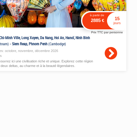
à partir de
15
2885
€
jours
Prix TTC par personne
Chi-Minh Ville, Long Xuyen, Da Nang, Hoi An, Hanoï, Ninh Binh
etnam)
-
Siem Reap, Phnom Penh
(Cambodge)
es:
octobre
,
novembre
,
décembre
2026
is
uvrez ici une civilisation riche et unique. Explorez cette région
 deux deltas, au charme et à la beauté légendaires.