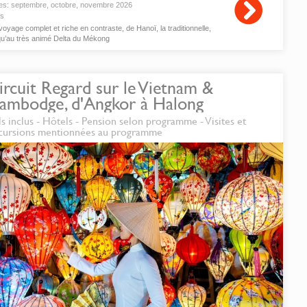
es:
septembre
,
octobre
,
novembre
2026
is
oyage complet et riche en contraste, de Hanoï, la traditionnelle,
qu’au très animé Delta du Mékong
ircuit Regard sur le Vietnam &
ambodge, d'Angkor à Halong
ls inclus - Hôtels - Pension selon programme - Visites et
cursions mentionnées au programme