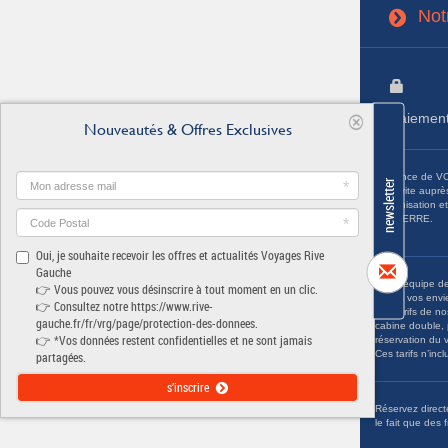
Not
3
Paiement
[
Nouveautés & Offres Exclusives
L'agence de VO
newsletter
*
souscrite auprè
l’organisation 
NANTERRE.
*
Oui, je souhaite recevoir les offres et actualités Voyages Rive
Gauche
Notre équipe de s
👉 Vous pouvez vous désinscrire à tout moment en un clic.
toutes vos envi
👉 Consultez notre
https://www.rive-
Les tarifs de n
gauche.fr/fr/vrg/page/protection-des-donnees
.
cabine double, pour la 1ère catégorie sélectionnée, sous réserve de disponibilité au moment de la
👉 *Vos données restent confidentielles et ne sont jamais
ré
Ces tarifs n’inc
partagées.
s’inscrire
Réservez directe
le fait que des 