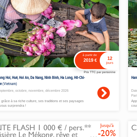
à partir de
12
2019
€
jours
Prix TTC par personne
ong Hoi, Hué, Hoi An, Da Nang, Ninh Binh, Ha Long, Hô-Chi-
Han
le
(Vietnam)
eptembre
,
octobre
,
novembre
,
décembre
2026
Dat
Par
 grâce à sa riche culture, ses traditions et ses paysages
Appr
vous surprendra !
cou
Jusqu'à
TE FLASH 1 000 € / pers.**
C
-20%
sière Le Mékong, rêve et