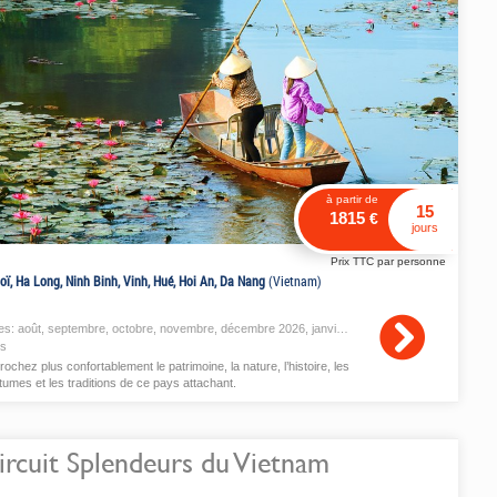
à partir de
15
1815
€
jours
Prix TTC par personne
oï, Ha Long, Ninh Binh, Vinh, Hué, Hoi An, Da Nang
(Vietnam)
es:
août
,
septembre
,
octobre
,
novembre
,
décembre
2026,
janvier
,
février
2027
is
ochez plus confortablement le patrimoine, la nature, l’histoire, les
tumes et les traditions de ce pays attachant.
ircuit Splendeurs du Vietnam