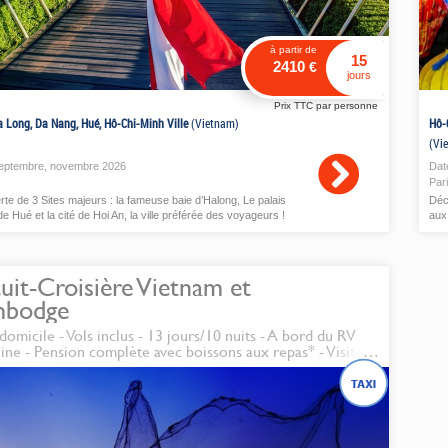
à partir de
15
2410
€
jours
Prix TTC par personne
a Long, Da Nang, Hué, Hô-Chi-Minh Ville
(Vietnam)
Hô-
(Vi
eptembre
,
novembre
2026
Dat
Par
te de 3 Sites majeurs : la fameuse baie d’Halong, Le palais
Déco
de Hué et la cité de Hoi An, la ville préférée des voyageurs !
aux
uit-Croisière Vietnam et
bodge
 domicile - Vols inclus - 13 jours/10 nuits - A bord du RV
ine - Pension complète avec boissons aux repas* - Visites
cursions mentionnées au programme