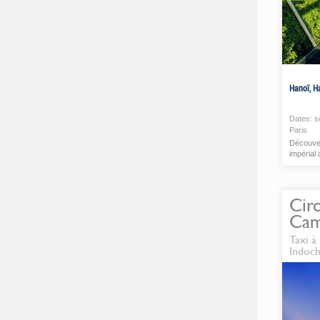
Hanoï, H
Dates:
s
Paris
Découver
impérial 
Circ
Cam
Taxi à
Indoch
et ex