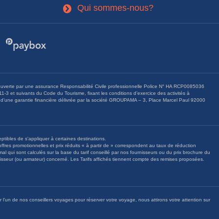
Qui sommes-nous?
3
erte par une assurance Responsabilité Civile professionnelle Police N° HA RCP0085036
3 et suivants du Code du Tourisme, fixant les conditions d’exercice des activités à
 d’une garantie financière délivrée par la société GROUPAMA – 3, Place Marcel Paul 92000
ptibles de s'appliquer à certaines destinations.
ffres promotionnelles et prix réduits « à partir de » correspondent au taux de réduction
 nos fournisseurs ou du prix brochure du
fournisseur (ou armateur) concerné. Les Tarifs affichés tiennent compte des remises proposées.
r l’un de nos conseillers voyages pour réserver votre voyage, nous attirons votre attention sur