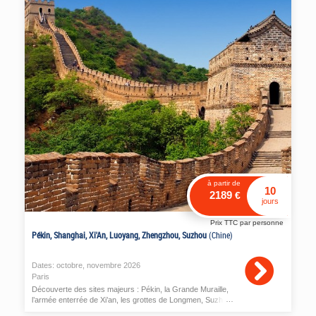
à partir de
10
2189
€
jours
Prix TTC par personne
Pékin, Shanghai, Xi'An, Luoyang, Zhengzhou, Suzhou
(Chine)
Dates:
octobre
,
novembre
2026
Paris
Découverte des sites majeurs : Pékin, la Grande Muraille,
l’armée enterrée de Xi’an, les grottes de Longmen, Suzhou
et ses jardins, Shanghai