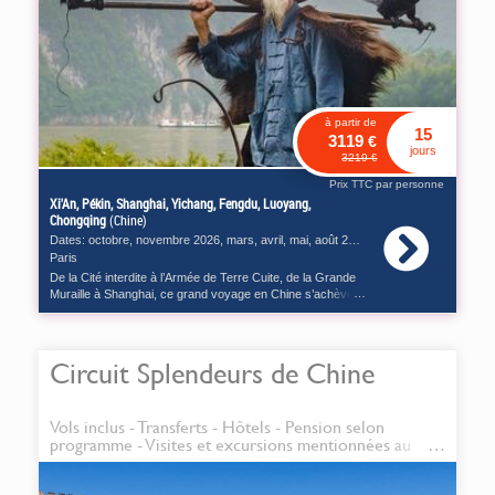
à partir de
15
3119
€
jours
3219
€
Prix TTC par personne
Xi'An, Pékin, Shanghai, Yichang, Fengdu, Luoyang,
Chongqing
(Chine)
Dates:
octobre
,
novembre
2026,
mars
,
avril
,
mai
,
août
2027
Paris
De la Cité interdite à l’Armée de Terre Cuite, de la Grande
Muraille à Shanghai, ce grand voyage en Chine s’achève
en beauté avec une croisière de 4 nuits sur le Yang-Tsé.
Circuit Splendeurs de Chine
Vols inclus - Transferts - Hôtels - Pension selon
programme - Visites et excursions mentionnées au
programme