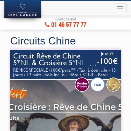
NUMÉRO GRATUIT
01 46 57 77 77
Circuits Chine
Jusqu'à
Circuit Rêve de Chine
-100€
5*NL & Croisière 5*NL au
fil du Yang-Tsé
REMISE SPECIALE -100€/pers.** - Taxi à domicile - 15
jours / 12 nuits - Vols Inclus - Hôtels 5* NL - Bateau
d'Exception 5 Ancres - Pension complète - Visites
Guidées