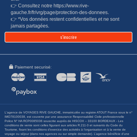
👉 Consultez notre
https://www.rive-
gauche.fr/fr/vrg/page/protection-des-donnees
.
👉 *Vos données restent confidentielles et ne sont
jamais partagées.
s’inscrire
Paiement securisé:
L'agence de VOYAGES RIVE GAUCHE, immatriculée au registre ATOUT France sous le n°
IMO78100038, est couverte par une assurance Responsabilité Civile professionnelle
Police N° HA RCP0085036 souscrite auprès de HISCOX – 33100 BORDEAUX - Les
conditions de vente sont celles figurant aux articles R.211-3 et suivants du Code du
Tourisme, fixant les conditions d’exercice des activités à l’organisation et à la vente de
voyage ou séjour (dans nos agences ou sur simple demande). L’agence bénéficie d’une