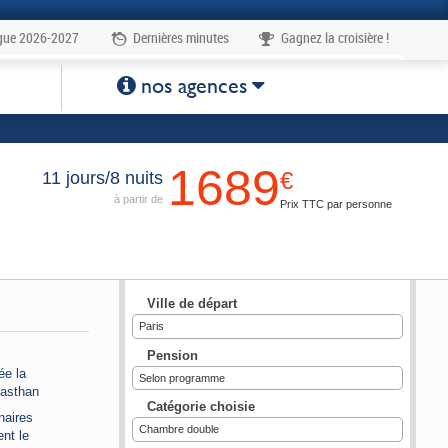
gue 2026-2027
Dernières minutes
Gagnez la croisière !
 à la carte
1
nos agences
1689
€
11 jours/8 nuits
à partir de
Prix TTC par personne
Ville de départ
Paris
Pension
ée la
Selon programme
ajasthan
Catégorie choisie
naires
Chambre double
ent le