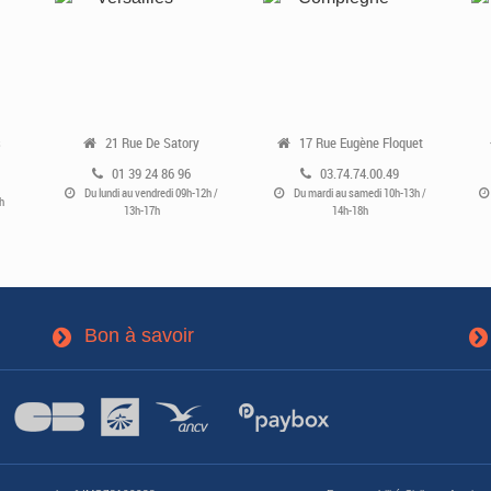
s
21 Rue De Satory
17 Rue Eugène Floquet
01 39 24 86 96
03.74.74.00.49
Du lundi au vendredi 09h-12h /
Du mardi au samedi 10h-13h /
h
13h-17h
14h-18h
Bon à savoir
3
3