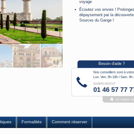
voyage
Écoutez vos envies ! Prolongez
dépaysement par la découverte
Sources du Gange !
Les richesses essentielles du
Rajasthan : Jaipur, Amber, Pus
Ajmer, lieux saints rassemblant
milliers de pèlerins, Agra et son
majestueux Taj Mahal
Une nouvelle étape à Birkaner,
portes du désert du Thar
Besoin d'aide ?
Nos conseillers sont à votre
Lun. Ven. 9h-18h / Sam. 9h
NUMÉRO GRATUIT
01 46 57 77 7
ou visitez n
tiques
Formalités
Comment réserver