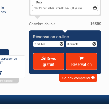
Date
 le
mar 27 oct. 2026 - ven 06 nov. (11 jours)
 des
Chambre double
1689
€
hkar et
 des
Réservation on-line
2 adultes
0 enfants
 aux
Devis
 disposition du
-17h
gratuit
Réservation
7
Ce prix comprend
otre agence