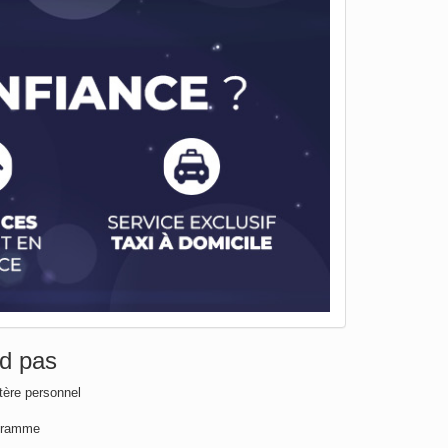
nd pas
tère personnel
ogramme