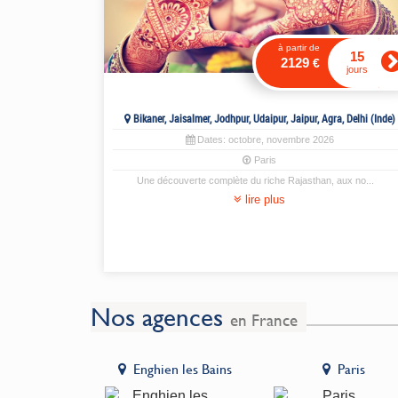
à partir de
15
2129
€
jours
Bikaner, Jaisalmer, Jodhpur, Udaipur, Jaipur, Agra, Delhi (Inde)
Dates:
octobre
,
novembre
2026
Paris
Une découverte complète du riche Rajasthan, aux no
...
lire plus
Nos agences
en France
miens
Enghien les Bains
Paris