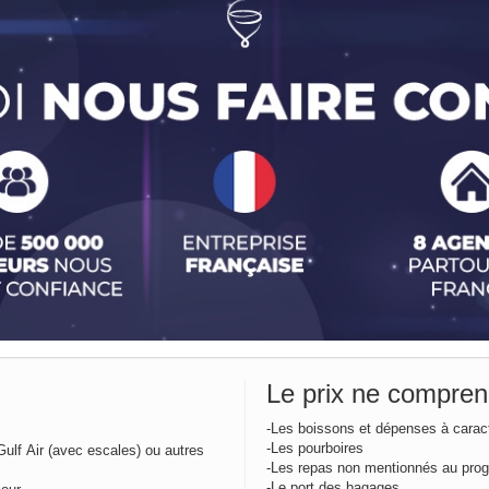
Le prix ne compre
-Les boissons et dépenses à carac
-Les pourboires
 Gulf Air (avec escales) ou autres
-Les repas non mentionnés au pr
-Le port des bagages