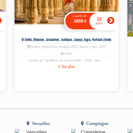
à partir de
12
1659
€
jours
Delhi, Bikaner, Jaisalmer, Jodhpur, Jaipur, Agra, Rohtak (Inde)
Dates:
septembre
,
octobre
2026,
janvier
,
mars
2027
Paris
Joyaux du Taj Mahal, incontournables : Delhi, Jais
...
lire plus
Versailles
Compiègne