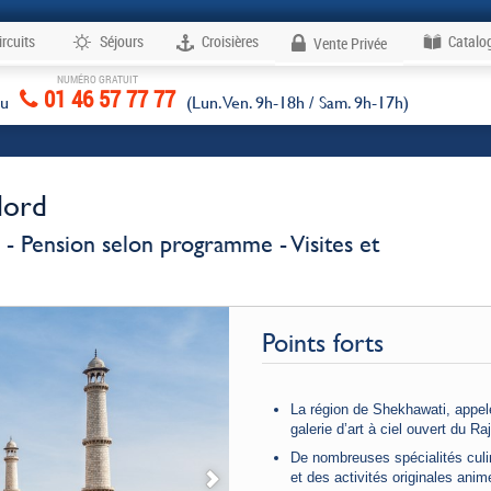
ircuits
Séjours
Croisières
Catalo
Vente Privée
NUMÉRO GRATUIT
Voyages
01 46 57 77 77
au
(Lun. Ven. 9h-18h / Sam. 9h-17h)
Nord
ts - Pension selon programme - Visites et
Points forts
La région de Shekhawati, appel
galerie d’art à ciel ouvert du R
De nombreuses spécialités culi
et des activités originales anim