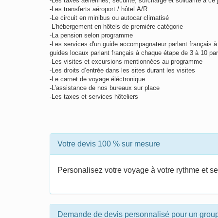
-Les taxes aériennes, sécurité, surcharge et solidarité à ce
-Les transferts aéroport / hôtel A/R
-Le circuit en minibus ou autocar climatisé
-L’hébergement en hôtels de première catégorie
-La pension selon programme
-Les services d'un guide accompagnateur parlant français à p
guides locaux parlant français à chaque étape de 3 à 10 pa
-Les visites et excursions mentionnées au programme
-Les droits d’entrée dans les sites durant les visites
-Le carnet de voyage éléctronique
-L’assistance de nos bureaux sur place
-Les taxes et services hôteliers
Votre devis 100 % sur mesure
Personalisez votre voyage à votre rythme et se
Demande de devis personnalisé pour un grou