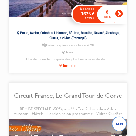
à partir de
8
1625
€
jours
1675
€
Porto, Aveiro, Coimbra, Lisbonne, Fátima, Batalha, Nazaré, Alcobaça,
Sintra, Óbidos (Portugal)
Dates:
septembre
,
octobre
2026
Paris
Une découverte complète des plus beaux sites du Po
...
lire plus
Circuit France, Le Grand Tour de Corse
REMISE SPECIALE -50€/pers.** - Taxi à domicile - Vols -
Autocar - Hôtels - Pension selon programme - Visites Guidées