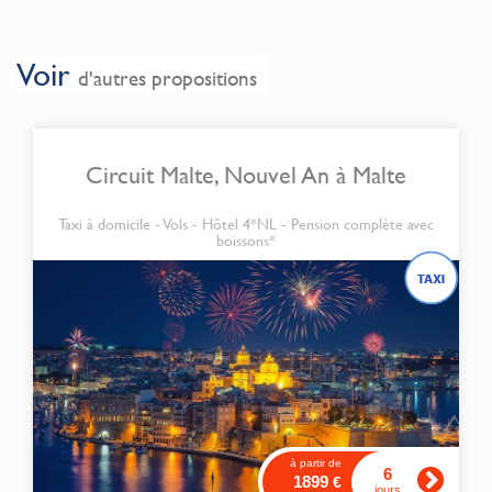
Voir
d'autres propositions
Circuit Malte, Nouvel An à Malte
Taxi à domicile - Vols - Hôtel 4*NL - Pension complète avec
boissons*
à partir de
6
1899
€
jours