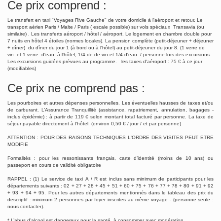
Ce prix comprend :
Le transfert en taxi "Voyages Rive Gauche" de votre domicile à l'aéroport et retour. Le
transport aérien Paris / Malte / Paris ( escale possible) sur vols spéciaux Transavia (ou
similaire) . Les transferts aéroport / hôtel / aéroport. Le logement en chambre double pour
7 nuits en hôtel 4 étoiles (normes locales). La pension complète (petit-déjeuner + déjeuner
+ dîner) du dîner du jour 1 (à bord ou à l'hôtel) au petit-déjeuner du jour 8. (1 verre de
vin et 1 verre d'eau à l'hôtel, 1/4 de de vin et 1/4 d'eau / personne lors des excursions.
Les excursions guidées prévues au programme. les taxes d'aéroport : 75 € à ce jour
(modifiables)
Ce prix ne comprend pas :
Les pourboires et autres dépenses personnelles. Les éventuelles hausses de taxes et/ou
de carburant. L’Assurance Tranquillité (assistance, rapatriement, annulation, bagages -
inclus épidémie) : à partir de 119 € selon montant total facturé par personne. La taxe de
séjour payable directement à l'hôtel. (environ 0,50 € / jour / et par personne)
ATTENTION : POUR DES RAISONS TECHNIQUES L'ORDRE DES VISITES PEUT ETRE
MODIFIE
Formalités : pour les ressortissants français, carte d’identité (moins de 10 ans) ou
passeport en cours de validité obligatoire
RAPPEL : (1) Le service de taxi A / R est inclus sans minimum de participants pour les
départements suivants : 02 + 27 + 28 + 45 + 51 + 60 + 75 + 76 + 77 + 78 + 80 + 91 + 92
+ 93 + 94 + 95. Pour les autres départements mentionnés dans le tableau des prix du
descriptif : minimum 2 personnes par foyer inscrites au même voyage - (personne seule :
nous contacter).
* L’abus d’alcool est dangereux pour la santé, à consommer avec modération.