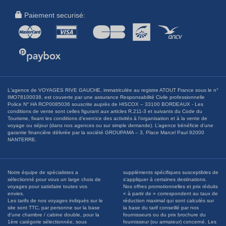
Paiement securisé:
L'agence de VOYAGES RIVE GAUCHE, immatriculée au registre ATOUT France sous le n°
IMO78100038, est couverte par une assurance Responsabilité Civile professionnelle
Police N° HA RCP0085036 souscrite auprès de HISCOX – 33100 BORDEAUX - Les
conditions de vente sont celles figurant aux articles R.211-3 et suivants du Code du
Tourisme, fixant les conditions d’exercice des activités à l’organisation et à la vente de
voyage ou séjour (dans nos agences ou sur simple demande). L’agence bénéficie d’une
garantie financière délivrée par la société GROUPAMA – 3, Place Marcel Paul 92000
NANTERRE.
Notre équipe de spécialistes a
suppléments spécifiques susceptibles de
sélectionné pour vous un large choix de
s'appliquer à certaines destinations.
voyages pour satisfaire toutes vos
Nos offres promotionnelles et prix réduits
envies.
« à partir de » correspondent au taux de
Les tarifs de nos voyages indiqués sur le
réduction maximal qui sont calculés sur
site sont TTC, par personne sur la base
la base du tarif conseillé par nos
d'une chambre / cabine double, pour la
fournisseurs ou du prix brochure du
1ère catégorie sélectionnée, sous
fournisseur (ou armateur) concerné. Les