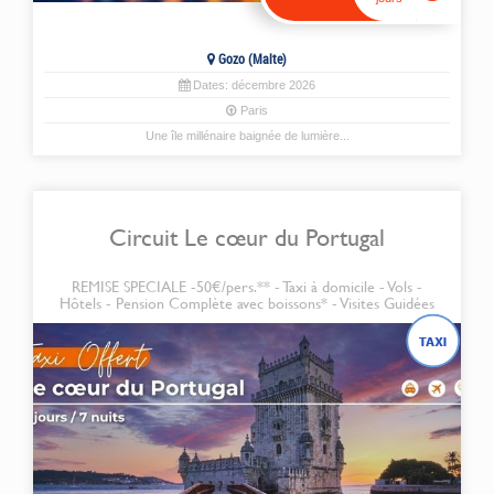
Gozo (Malte)
Dates:
décembre
2026
Paris
Une île millénaire baignée de lumière...
Circuit Le cœur du Portugal
REMISE SPECIALE -50€/pers.** - Taxi à domicile - Vols -
Hôtels - Pension Complète avec boissons* - Visites Guidées