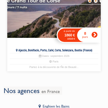
à partir de
8
1860
€
jours
1910
€
Ajaccio, Bonifacio, Porto, Calvi, Corte, Solenzara, Bastia (France)
Dates:
septembre
2026
Paris
Partez à la découverte de l'Île de Beauté...
Nos agences
en France
Enghien les Bains