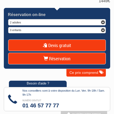
1449
€
Réservation on-line
2 adultes
0 enfants
Devis gratuit
Réservation
Ce prix comprend
Besoin d'aide ?
Nos conseillers sont à votre disposition du Lun. Ven. 9h-18h / Sam.
9h-17h
NUMÉRO GRATUIT
01 46 57 77 77
ou visitez notre agence