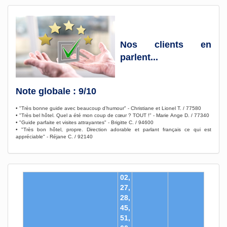
Nos clients en
parlent...
Note globale : 9/10
• "Très bonne guide avec beaucoup d’humour" - Christiane et Lionel T. / 77580
• "Très bel hôtel. Quel a été mon coup de cœur ? TOUT !" - Marie Ange D. / 77340
• "Guide parfaite et visites attrayantes" - Brigitte C. / 94600
• "Très bon hôtel, propre. Direction adorable et parlant français ce qui est
appréciable" - Réjane C. / 92140
02,
27,
28,
45,
51,