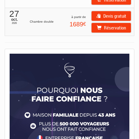
27
Devis gratuit
à partir de
oct.
Chambre double
1689
€
2026
Réservation