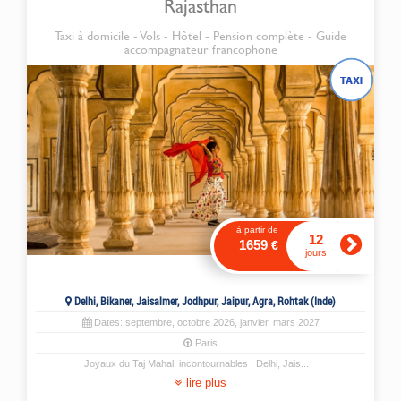
Rajasthan
Taxi à domicile - Vols - Hôtel - Pension complète - Guide
accompagnateur francophone
à partir de
12
1659
€
jours
Delhi, Bikaner, Jaisalmer, Jodhpur, Jaipur, Agra, Rohtak (Inde)
Dates:
septembre
,
octobre
2026,
janvier
,
mars
2027
Paris
Joyaux du Taj Mahal, incontournables : Delhi, Jais
...
lire plus