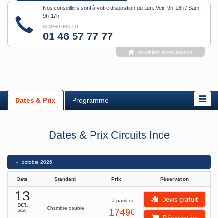
Nos conseillers sont à votre disposition du Lun. Ven. 9h-18h / Sam.
9h-17h
NUMÉRO GRATUIT
01 46 57 77 77
ou visitez notre agence
Dates & Prix
Programme
Dates & Prix Circuits Inde
octobre
2026
Date
Standard
Prix
Réservation
13
Devis gratuit
à partir de
oct.
Chambre double
1749
€
2026
Réservation