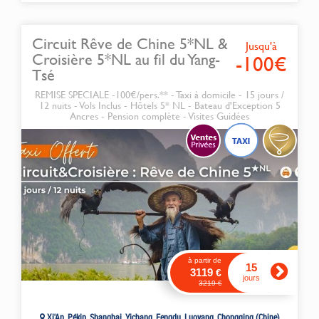
Circuit Rêve de Chine 5*NL &
Jusqu'à
Croisière 5*NL au fil du Yang-
-100€
Tsé
REMISE SPECIALE -100€/pers.** - Taxi à domicile - 15 jours /
12 nuits - Vols Inclus - Hôtels 5* NL - Bateau d'Exception 5
Ancres - Pension complète - Visites Guidées
à partir de
15
3119
€
jours
3219
€
Xi'An, Pékin, Shanghai, Yichang, Fengdu, Luoyang, Chongqing (Chine)