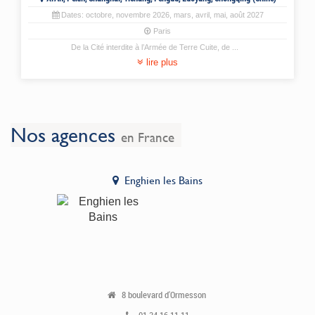
Dates:
octobre
,
novembre
2026,
mars
,
avril
,
mai
,
août
2027
Paris
De la Cité interdite à l’Armée de Terre Cuite, de
...
lire plus
Nos agences
en France
Enghien les Bains
8 boulevard d'Ormesson