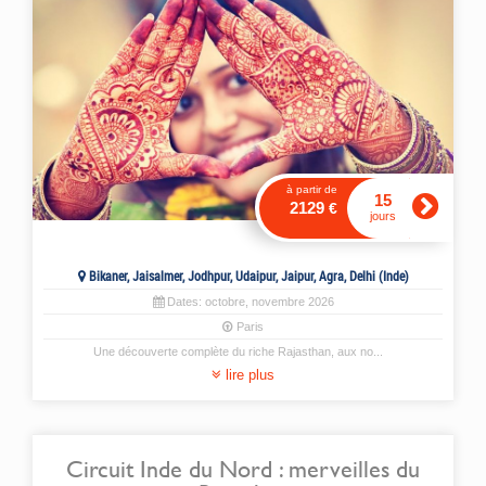
à partir de
15
2129
€
jours
Bikaner, Jaisalmer, Jodhpur, Udaipur, Jaipur, Agra, Delhi (Inde)
Dates:
octobre
,
novembre
2026
Paris
Une découverte complète du riche Rajasthan, aux no
...
lire plus
Circuit Inde du Nord : merveilles du