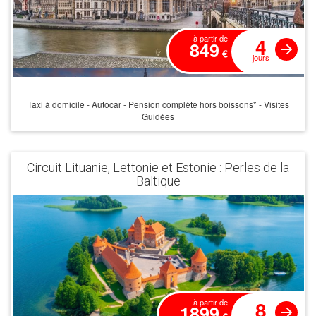
4
à partir de
849
€
jours
Taxi à domicile - Autocar - Pension complète hors boissons* - Visites
Guidées
Circuit Lituanie, Lettonie et Estonie : Perles de la
Baltique
8
à partir de
1899