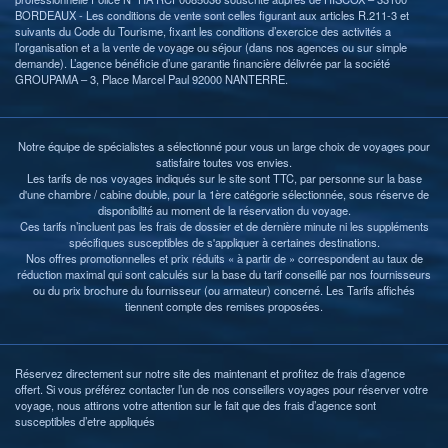
BORDEAUX - Les conditions de vente sont celles figurant aux articles R.211-3 et
suivants du Code du Tourisme, fixant les conditions d’exercice des activités a
l’organisation et a la vente de voyage ou séjour (dans nos agences ou sur simple
demande). L’agence bénéficie d’une garantie financière délivrée par la société
GROUPAMA – 3, Place Marcel Paul 92000 NANTERRE.
Notre équipe de spécialistes a sélectionné pour vous un large choix de voyages pour
satisfaire toutes vos envies.
Les tarifs de nos voyages indiqués sur le site sont TTC, par personne sur la base
d'une chambre / cabine double, pour la 1ère catégorie sélectionnée, sous réserve de
disponibilité au moment de la réservation du voyage.
Ces tarifs n’incluent pas les frais de dossier et de dernière minute ni les suppléments
spécifiques susceptibles de s'appliquer à certaines destinations.
Nos offres promotionnelles et prix réduits « à partir de » correspondent au taux de
réduction maximal qui sont calculés sur la base du tarif conseillé par nos fournisseurs
ou du prix brochure du fournisseur (ou armateur) concerné. Les Tarifs affichés
tiennent compte des remises proposées.
Réservez directement sur notre site des maintenant et profitez de frais d’agence
offert. Si vous préférez contacter l’un de nos conseillers voyages pour réserver votre
voyage, nous attirons votre attention sur le fait que des frais d’agence sont
susceptibles d’etre appliqués