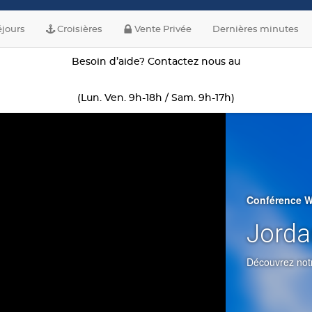
jours
Croisières
Vente Privée
Dernières minutes
Besoin d’aide? Contactez nous au
(Lun. Ven. 9h-18h / Sam. 9h-17h)
Conférence 
Jorda
Découvrez notr