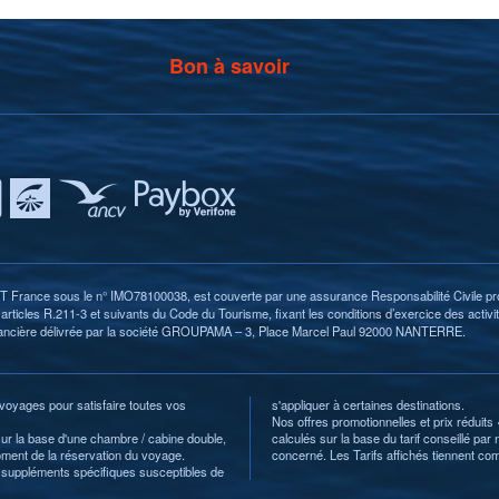
Bon à savoir
rance sous le n° IMO78100038, est couverte par une assurance Responsabilité Civile pr
ticles R.211-3 et suivants du Code du Tourisme, fixant les conditions d’exercice des activit
inancière délivrée par la société GROUPAMA – 3, Place Marcel Paul 92000 NANTERRE.
 voyages pour satisfaire toutes vos
s'appliquer à certaines destinations.
Nos offres promotionnelles et prix réduits
sur la base d'une chambre / cabine double,
calculés sur la base du tarif conseillé pa
moment de la réservation du voyage.
concerné. Les Tarifs affichés tiennent c
les suppléments spécifiques susceptibles de