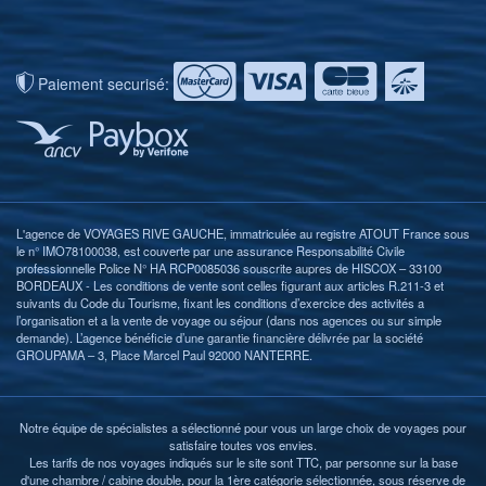
Paiement securisé:
L'agence de VOYAGES RIVE GAUCHE, immatriculée au registre ATOUT France sous
le n° IMO78100038, est couverte par une assurance Responsabilité Civile
professionnelle Police N° HA RCP0085036 souscrite aupres de HISCOX – 33100
BORDEAUX - Les conditions de vente sont celles figurant aux articles R.211-3 et
suivants du Code du Tourisme, fixant les conditions d’exercice des activités a
l’organisation et a la vente de voyage ou séjour (dans nos agences ou sur simple
demande). L’agence bénéficie d’une garantie financière délivrée par la société
GROUPAMA – 3, Place Marcel Paul 92000 NANTERRE.
Notre équipe de spécialistes a sélectionné pour vous un large choix de voyages pour
satisfaire toutes vos envies.
Les tarifs de nos voyages indiqués sur le site sont TTC, par personne sur la base
d'une chambre / cabine double, pour la 1ère catégorie sélectionnée, sous réserve de