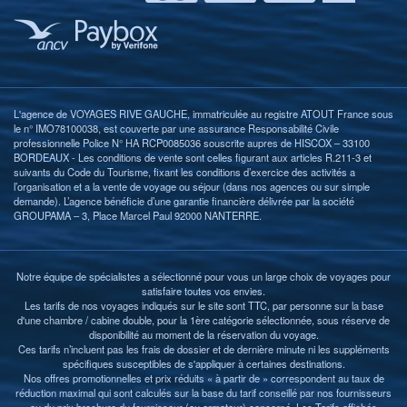
L'agence de VOYAGES RIVE GAUCHE, immatriculée au registre ATOUT France sous
le n° IMO78100038, est couverte par une assurance Responsabilité Civile
professionnelle Police N° HA RCP0085036 souscrite aupres de HISCOX – 33100
BORDEAUX - Les conditions de vente sont celles figurant aux articles R.211-3 et
suivants du Code du Tourisme, fixant les conditions d’exercice des activités a
l’organisation et a la vente de voyage ou séjour (dans nos agences ou sur simple
demande). L’agence bénéficie d’une garantie financière délivrée par la société
GROUPAMA – 3, Place Marcel Paul 92000 NANTERRE.
Notre équipe de spécialistes a sélectionné pour vous un large choix de voyages pour
satisfaire toutes vos envies.
Les tarifs de nos voyages indiqués sur le site sont TTC, par personne sur la base
d'une chambre / cabine double, pour la 1ère catégorie sélectionnée, sous réserve de
disponibilité au moment de la réservation du voyage.
Ces tarifs n’incluent pas les frais de dossier et de dernière minute ni les suppléments
spécifiques susceptibles de s'appliquer à certaines destinations.
Nos offres promotionnelles et prix réduits « à partir de » correspondent au taux de
réduction maximal qui sont calculés sur la base du tarif conseillé par nos fournisseurs