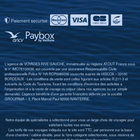
Paiement securisé:
L'agence de VOYAGES RIVE GAUCHE, immatriculée au registre ATOUT France sous
le n° IMO78100038, est couverte par une assurance Responsabilité Civile
professionnelle Police N° HA RCP0085036 souscrite aupres de HISCOX – 33100
BORDEAUX - Les conditions de vente sont celles figurant aux articles R.211-3 et
suivants du Code du Tourisme, fixant les conditions d’exercice des activités a
l’organisation et a la vente de voyage ou séjour (dans nos agences ou sur simple
demande). L’agence bénéficie d’une garantie financière délivrée par la société
GROUPAMA – 3, Place Marcel Paul 92000 NANTERRE.
Notre équipe de spécialistes a sélectionné pour vous un large choix de voyages pour
satisfaire toutes vos envies.
Les tarifs de nos voyages indiqués sur le site sont TTC, par personne sur la base
d'une chambre / cabine double, pour la 1ère catégorie sélectionnée, sous réserve de
disponibilité au moment de la réservation du voyage.