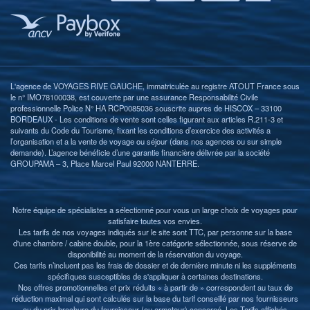
L'agence de VOYAGES RIVE GAUCHE, immatriculée au registre ATOUT France sous
le n° IMO78100038, est couverte par une assurance Responsabilité Civile
professionnelle Police N° HA RCP0085036 souscrite aupres de HISCOX – 33100
BORDEAUX - Les conditions de vente sont celles figurant aux articles R.211-3 et
suivants du Code du Tourisme, fixant les conditions d’exercice des activités a
l’organisation et a la vente de voyage ou séjour (dans nos agences ou sur simple
demande). L’agence bénéficie d’une garantie financière délivrée par la société
GROUPAMA – 3, Place Marcel Paul 92000 NANTERRE.
Notre équipe de spécialistes a sélectionné pour vous un large choix de voyages pour
satisfaire toutes vos envies.
Les tarifs de nos voyages indiqués sur le site sont TTC, par personne sur la base
d'une chambre / cabine double, pour la 1ère catégorie sélectionnée, sous réserve de
disponibilité au moment de la réservation du voyage.
Ces tarifs n’incluent pas les frais de dossier et de dernière minute ni les suppléments
spécifiques susceptibles de s'appliquer à certaines destinations.
Nos offres promotionnelles et prix réduits « à partir de » correspondent au taux de
réduction maximal qui sont calculés sur la base du tarif conseillé par nos fournisseurs
ou du prix brochure du fournisseur (ou armateur) concerné. Les Tarifs affichés